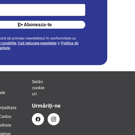
Aboneaza-te
ord să primesc newsletterul în conformitate cu
 condițiile
,
Cod reducere newsletter
și
Politica de
alitate
.
Setări
cookie-
ale
uri
Urmăriți-ne
nțialitate
 Cadou
alitate
letter