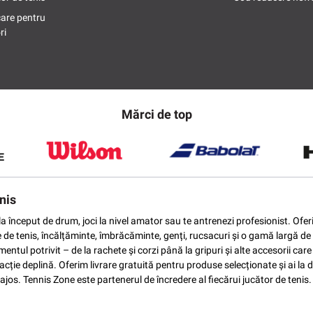
care pentru
ri
Mărci de top
nis
ti la început de drum, joci la nivel amator sau te antrenezi profesionist. O
e de tenis, încălțăminte, îmbrăcăminte, genți, rucsacuri și o gamă largă de 
ntul potrivit – de la rachete și corzi până la gripuri și alte accesorii car
ție deplină. Oferim livrare gratuită pentru produse selecționate și ai la di
vantajos. Tennis Zone este partenerul de încredere al fiecărui jucător de te