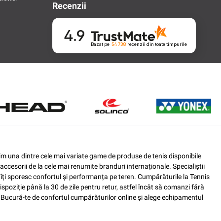
Recenzii
4.9
Bazat pe
54 738
recenzii
din toate timpurile
ferim una dintre cele mai variate game de produse de tenis disponibile
accesorii de la cele mai renumite branduri internaționale. Specialiștii
e îți sporesc confortul și performanța pe teren. Cumpărăturile la Tennis
spoziție până la 30 de zile pentru retur, astfel încât să comanzi fără
nis. Bucură-te de confortul cumpărăturilor online și alege echipamentul