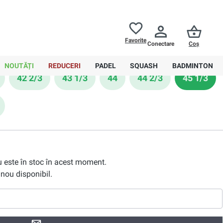
Returnări până la
30 de zile
Ajutor
Favorite
Conectare
Coș
0,00 RON
NOUTĂȚI
REDUCERI
PADEL
SQUASH
BADMINTON
42 2/3
43 1/3
44
44 2/3
45 1/3
nu este în stoc în acest moment.
nou disponibil.