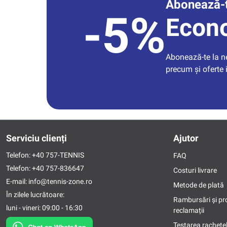
Abonează-t
-5%
Econ
Abonează-te la new
precum și oferte 
Serviciu clienți
Ajutor
Telefon:
+40 757-TENNIS
FAQ
Telefon:
+40 757-836647
Costuri livrare
E-mail:
info@tennis-zone.ro
Metode de plată
În zilele lucrătoare:
Rambursări și pr
luni - vineri: 09:00 - 16:30
reclamații
Testarea rachetel