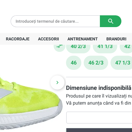
tă pentru comenzi de peste
639 Lei
Livrare in
3-5 zile lucratoare
333,90 Lei
Preț recomandat:
476,00 Lei
Mărime
RACORDAJE
ACCESORII
ANTRENAMENT
BRANDURI
40 2/3
41 1/3
42
46
46 2/3
47 1/3
Dimensiune indisponibilă
Produsul pe care îl vizualizați 
Vă putem anunța când va fi din 