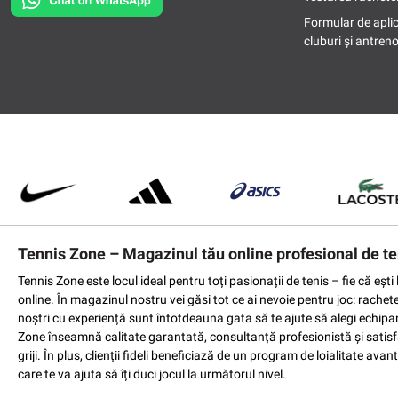
Formular de apli
cluburi și antreno
Tennis Zone – Magazinul tău online profesional de te
Tennis Zone este locul ideal pentru toți pasionații de tenis – fie că eș
online. În magazinul nostru vei găsi tot ce ai nevoie pentru joc: rachet
noștri cu experiență sunt întotdeauna gata să te ajute să alegi echipame
Zone înseamnă calitate garantată, consultanță profesionistă și satisfac
griji. În plus, clienții fideli beneficiază de un program de loialitate a
care te va ajuta să îți duci jocul la următorul nivel.