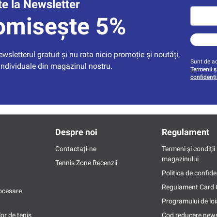
e la Newsletter
omisește 5%
sletterul gratuit și nu rata nicio promoție și noutăți, 
Sunt de ac
individuale din magazinul nostru.
Termenii și
confidenți
Despre noi
Regulament
Contactați-ne
Termeni și condiții 
magazinului
Tennis Zone Recenzii
Politica de confide
Regulament Card
ocesare
Programului de loi
or de tenis
Cod reducere news