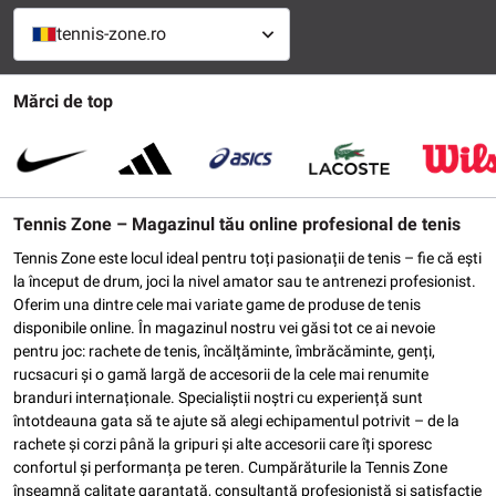
tennis-zone.ro
Mărci de top
Tennis Zone – Magazinul tău online profesional de tenis
Tennis Zone este locul ideal pentru toți pasionații de tenis – fie că ești
la început de drum, joci la nivel amator sau te antrenezi profesionist.
Oferim una dintre cele mai variate game de produse de tenis
disponibile online. În magazinul nostru vei găsi tot ce ai nevoie
pentru joc: rachete de tenis, încălțăminte, îmbrăcăminte, genți,
rucsacuri și o gamă largă de accesorii de la cele mai renumite
branduri internaționale. Specialiștii noștri cu experiență sunt
întotdeauna gata să te ajute să alegi echipamentul potrivit – de la
rachete și corzi până la gripuri și alte accesorii care îți sporesc
confortul și performanța pe teren. Cumpărăturile la Tennis Zone
înseamnă calitate garantată, consultanță profesionistă și satisfacție