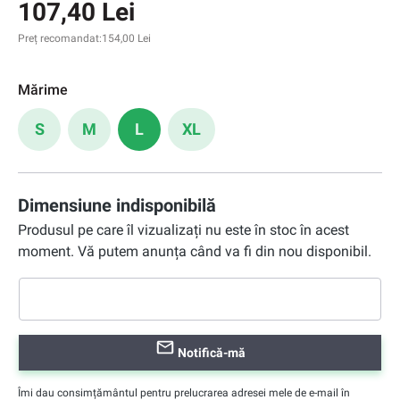
107,40 Lei
Preț recomandat:
154,00 Lei
Mărime
S
M
L
XL
Dimensiune indisponibilă
Produsul pe care îl vizualizați nu este în stoc în acest
moment. Vă putem anunța când va fi din nou disponibil.
Notifică-mă
Îmi dau consimțământul pentru prelucrarea adresei mele de e-mail în