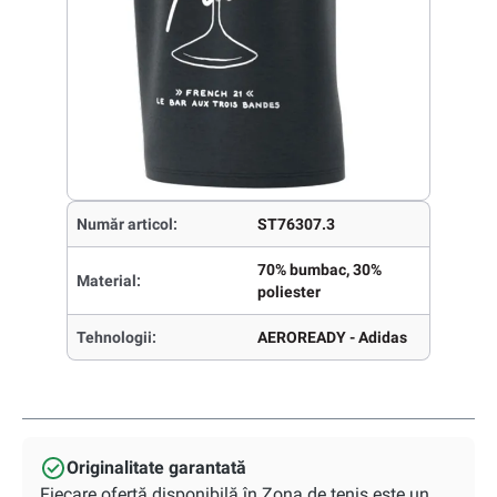
Număr articol:
ST76307.3
70% bumbac, 30%
Material:
poliester
Tehnologii:
AEROREADY - Adidas
Originalitate garantată
Fiecare ofertă disponibilă în Zona de tenis este un