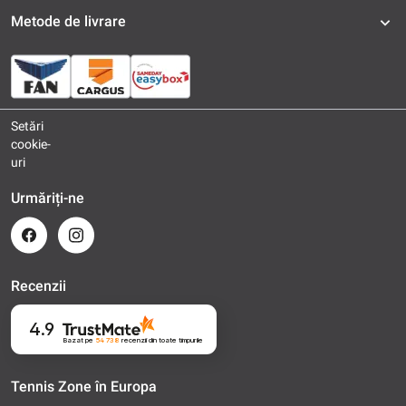
Metode de livrare
Setări
cookie-
uri
Urmăriți-ne
Recenzii
4.9
Bazat pe
54 738
recenzii
din toate timpurile
Tennis Zone în Europa