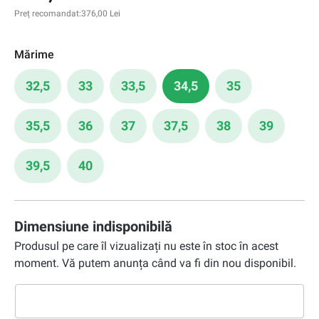
Preț recomandat:
376,00 Lei
Mărime
32,5
33
33,5
34,5
35
35,5
36
37
37,5
38
39
39,5
40
Dimensiune indisponibilă
Produsul pe care îl vizualizați nu este în stoc în acest
moment. Vă putem anunța când va fi din nou disponibil.