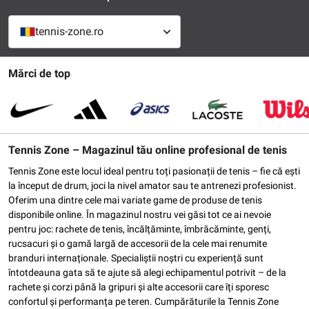
tennis-zone.ro
Mărci de top
Tennis Zone – Magazinul tău online profesional de tenis
Tennis Zone este locul ideal pentru toți pasionații de tenis – fie că ești
la început de drum, joci la nivel amator sau te antrenezi profesionist.
Oferim una dintre cele mai variate game de produse de tenis
disponibile online. În magazinul nostru vei găsi tot ce ai nevoie
pentru joc: rachete de tenis, încălțăminte, îmbrăcăminte, genți,
rucsacuri și o gamă largă de accesorii de la cele mai renumite
branduri internaționale. Specialiștii noștri cu experiență sunt
întotdeauna gata să te ajute să alegi echipamentul potrivit – de la
rachete și corzi până la gripuri și alte accesorii care îți sporesc
confortul și performanța pe teren. Cumpărăturile la Tennis Zone