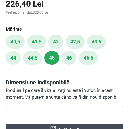
226,40 Lei
Preț recomandat:
328,00 Lei
Mărime
40,5
41,5
42
42,5
43,5
44
44,5
45
46
46,5
Dimensiune indisponibilă
Produsul pe care îl vizualizați nu este în stoc în acest
moment. Vă putem anunța când va fi din nou disponibil.