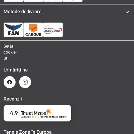
Metode de livrare
Setări
cookie-
uri
Urmăriți-ne
Recenzii
4.9
Bazat pe
54 742
recenzii
din toate timpurile
Tennis Zone în Europa