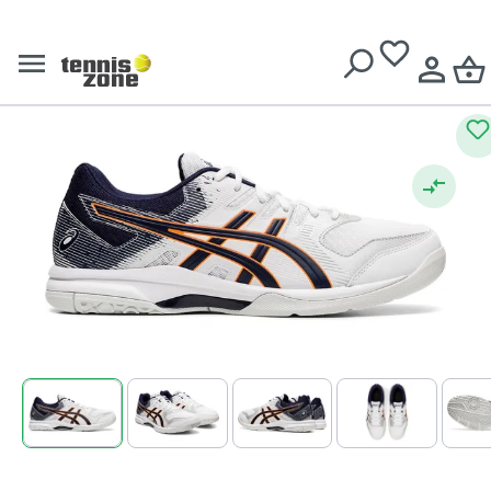
Asics Gel-Rocket 9 -
Livrare gratuită pentru comenzi de peste
639 Lei
white/peacoat
(
1
)
Evaluarea medie de 5 din 5 stele