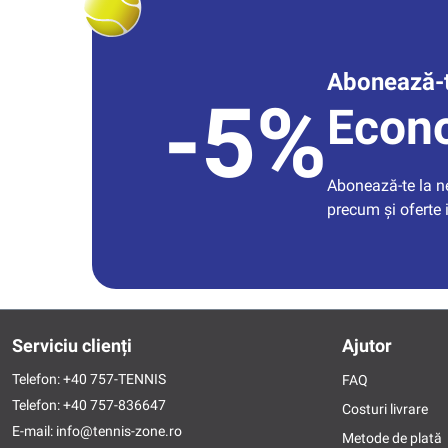
Abonează-t
-5%
Econ
Abonează-te la new
precum și oferte 
Serviciu clienți
Ajutor
Telefon:
+40 757-TENNIS
FAQ
Telefon:
+40 757-836647
Costuri livrare
E-mail:
info@tennis-zone.ro
Metode de plată