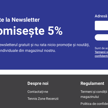
Adresă 
e la Newsletter
omisește 5%
sletterul gratuit și nu rata nicio promoție și noutăți, 
Sunt de ac
individuale din magazinul nostru.
Termenii și
confidenți
Despre noi
Regulament
Contactați-ne
Termeni și condiții 
magazinului
Tennis Zone Recenzii
Politica de confide