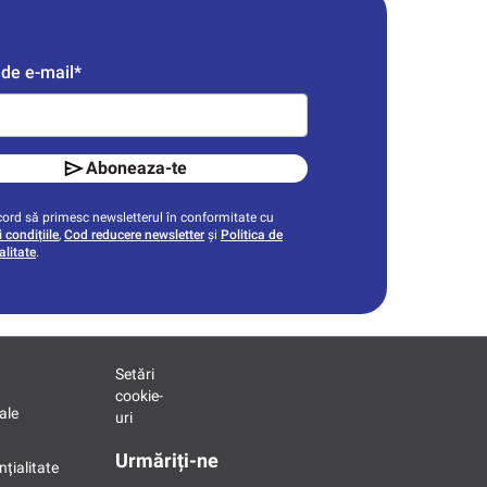
de e-mail*
Aboneaza-te
ord să primesc newsletterul în conformitate cu
 condițiile
,
Cod reducere newsletter
și
Politica de
alitate
.
Setări
cookie-
ale
uri
Urmăriți-ne
nțialitate