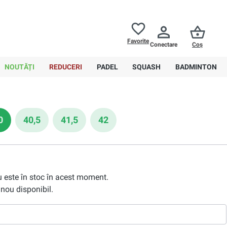
Returnări până la
30 de zile
Ajutor
Favorite
Conectare
Coș
0,00 RON
NOUTĂȚI
REDUCERI
PADEL
SQUASH
BADMINTON
0
40,5
41,5
42
nu este în stoc în acest moment.
nou disponibil.