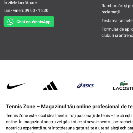
În zilele lucrătoare:
Rambursări și pr
luni - vineri: 09:00 - 16:30
reclamații
Testarea rachetel
Formular de apli
cluburi și antreno
Tennis Zone – Magazinul tău online profesional de te
Tennis Zone este locul ideal pentru toți pasionații de tenis – fie că eș
online. În magazinul nostru vei găsi tot ce ai nevoie pentru joc: rachet
noștri cu experiență sunt întotdeauna gata să te ajute să alegi echipame