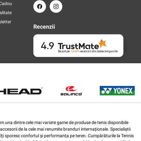
 Cadou
alitate
letter
Recenzii
4.9
Bazat pe
54 691
recenzii
din toate timpurile
ferim una dintre cele mai variate game de produse de tenis disponibile
accesorii de la cele mai renumite branduri internaționale. Specialiștii
e îți sporesc confortul și performanța pe teren. Cumpărăturile la Tennis