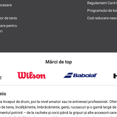
Regulament Card
ocesare
Programului de loi
or de tenis
Cod reducere news
care pentru
ri
Mărci de top
nis
ti la început de drum, joci la nivel amator sau te antrenezi profesionist. O
e de tenis, încălțăminte, îmbrăcăminte, genți, rucsacuri și o gamă largă de 
ntul potrivit – de la rachete și corzi până la gripuri și alte accesorii car