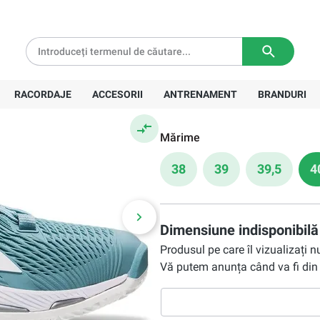
 smoke
tă pentru comenzi de peste
639 Lei
Livrare in
3-5 zile lucratoare
524,90 Lei
RACORDAJE
ACCESORII
ANTRENAMENT
BRANDURI
Preț recomandat:
752,00 Lei
Mărime
38
39
39,5
4
Dimensiune indisponibilă
Produsul pe care îl vizualizați 
Vă putem anunța când va fi din 