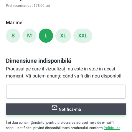
Preț recomandat:
178,00 Lei
Mărime
S
M
L
XL
XXL
Dimensiune indisponibilă
Produsul pe care îl vizualizați nu este în stoc în acest
moment. Vă putem anunța când va fi din nou disponibil.
Notifică-mă
Îmi dau consimțământul pentru prelucrarea adresei mele de e-mail în
scopul notificării privind disponibilitatea produsului, conform
Politicii de