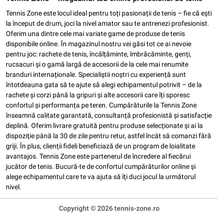
Tennis Zone este locul ideal pentru toți pasionații de tenis – fie că ești
la început de drum, joci la nivel amator sau te antrenezi profesionist.
Oferim una dintre cele mai variate game de produse de tenis
disponibile online. În magazinul nostru vei găsi tot ce ai nevoie
pentru joc: rachete de tenis, încălțăminte, îmbrăcăminte, genți,
rucsacuri și o gamă largă de accesorii de la cele mai renumite
branduri internaționale. Specialiștii noștri cu experiență sunt
întotdeauna gata să te ajute să alegi echipamentul potrivit – de la
rachete și corzi până la gripuri și alte accesorii care îți sporesc
confortul și performanța pe teren. Cumpărăturile la Tennis Zone
înseamnă calitate garantată, consultanță profesionistă și satisfacție
deplină. Oferim livrare gratuită pentru produse selecționate și ai la
dispoziție până la 30 de zile pentru retur, astfel încât să comanzi fără
griji. În plus, clienții fideli beneficiază de un program de loialitate
avantajos. Tennis Zone este partenerul de încredere al fiecărui
jucător de tenis. Bucură-te de confortul cumpărăturilor online și
alege echipamentul care te va ajuta să îți duci jocul la următorul
nivel.
Copyright © 2026 tennis-zone.ro