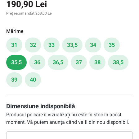
190,90 Lei
Preț recomandat:
268,00 Lei
Mărime
31
32
33
33,5
34
35
35,5
36
36,5
37
38
38,5
39
40
Dimensiune indisponibilă
Produsul pe care îl vizualizați nu este în stoc în acest
moment. Vă putem anunța când va fi din nou disponibil.