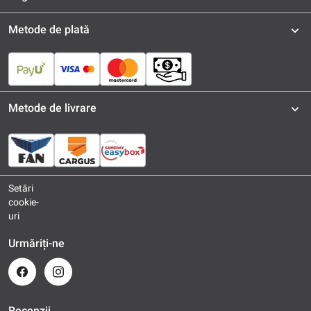
Metode de plată
Metode de livrare
Setări
cookie-
uri
Urmăriți-ne
Recenzii