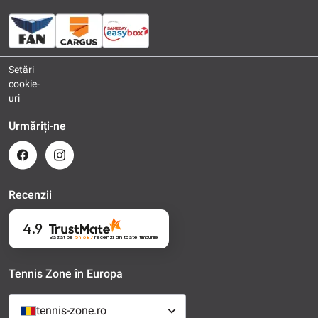
Setări
cookie-
uri
Urmăriți-ne
Recenzii
4.9
Bazat pe
54 687
recenzii
din toate timpurile
Tennis Zone în Europa
tennis-zone.ro