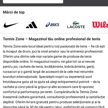
Mărci de top
Tennis Zone – Magazinul tău online profesional de tenis
Tennis Zone este locul ideal pentru toți pasionații de tenis – fie că ești
la început de drum, joci la nivel amator sau te antrenezi profesionist.
Oferim una dintre cele mai variate game de produse de tenis
disponibile online. În magazinul nostru vei găsi tot ce ai nevoie
pentru joc: rachete de tenis, încălțăminte, îmbrăcăminte, genți,
rucsacuri și o gamă largă de accesorii de la cele mai renumite
branduri internaționale. Specialiștii noștri cu experiență sunt
întotdeauna gata să te ajute să alegi echipamentul potrivit – de la
rachete și corzi până la gripuri și alte accesorii care îți sporesc
confortul și performanța pe teren. Cumpărăturile la Tennis Zone
înseamnă calitate garantată, consultanță profesionistă și satisfacție
deplină. Oferim livrare gratuită pentru produse selecționate și ai la
dispoziție până la 30 de zile pentru retur, astfel încât să comanzi fără