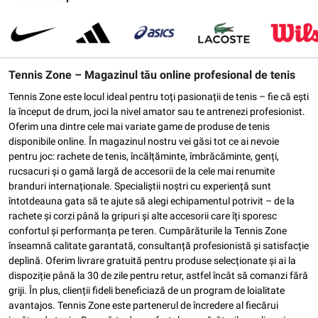
Tennis Zone – Magazinul tău online profesional de tenis
Tennis Zone este locul ideal pentru toți pasionații de tenis – fie că ești
la început de drum, joci la nivel amator sau te antrenezi profesionist.
Oferim una dintre cele mai variate game de produse de tenis
disponibile online. În magazinul nostru vei găsi tot ce ai nevoie
pentru joc: rachete de tenis, încălțăminte, îmbrăcăminte, genți,
rucsacuri și o gamă largă de accesorii de la cele mai renumite
branduri internaționale. Specialiștii noștri cu experiență sunt
întotdeauna gata să te ajute să alegi echipamentul potrivit – de la
rachete și corzi până la gripuri și alte accesorii care îți sporesc
confortul și performanța pe teren. Cumpărăturile la Tennis Zone
înseamnă calitate garantată, consultanță profesionistă și satisfacție
deplină. Oferim livrare gratuită pentru produse selecționate și ai la
dispoziție până la 30 de zile pentru retur, astfel încât să comanzi fără
griji. În plus, clienții fideli beneficiază de un program de loialitate
avantajos. Tennis Zone este partenerul de încredere al fiecărui