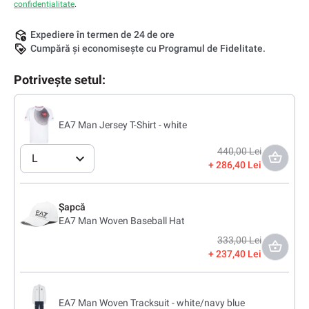
confidențialitate
.
Expediere în termen de 24 de ore
Cumpără și economisește cu Programul de Fidelitate.
Potrivește setul:
EA7 Man Jersey T-Shirt - white
440,00 Lei
L
286,40 Lei
Șapcă
EA7 Man Woven Baseball Hat
333,00 Lei
237,40 Lei
EA7 Man Woven Tracksuit - white/navy blue