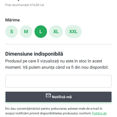
Preț recomandat:
416,00 Lei
Mărime
S
M
L
XL
XXL
Dimensiune indisponibilă
Produsul pe care îl vizualizați nu este în stoc în acest
moment. Vă putem anunța când va fi din nou disponibil.
Notifică-mă
Îmi dau consimțământul pentru prelucrarea adresei mele de e-mail în
scopul notificării privind disponibilitatea produsului, conform
Politicii de