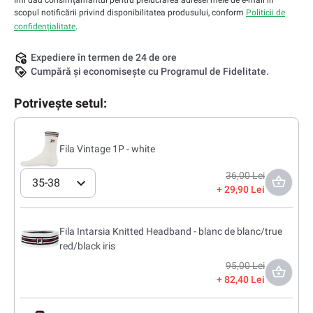
Îmi dau consimțământul pentru prelucrarea adresei mele de e-mail în
scopul notificării privind disponibilitatea produsului, conform
Politicii de
confidențialitate
.
Expediere în termen de 24 de ore
Cumpără și economisește cu Programul de Fidelitate.
Potrivește setul:
Fila Vintage 1P - white
36,00 Lei
35-38
29,90 Lei
Fila Intarsia Knitted Headband - blanc de blanc/true
red/black iris
95,00 Lei
82,40 Lei