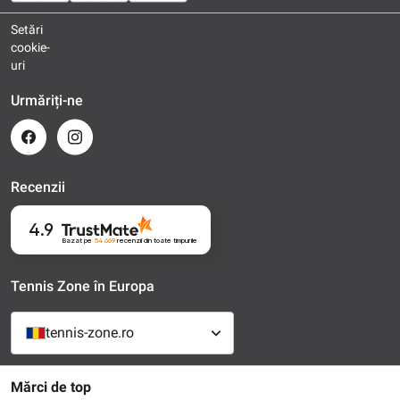
Setări
cookie-
uri
Urmăriți-ne
Recenzii
4.9
Bazat pe
54 669
recenzii
din toate timpurile
Tennis Zone în Europa
tennis-zone.ro
Mărci de top