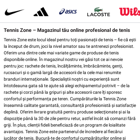
Tennis Zone – Magazinul tău online profesional de tenis
Tennis Zone este locul ideal pentru toți pasionații de tenis – fie că ești
la început de drum, joci la nivel amator sau te antrenezi profesionist.
Oferim una dintre cele mai variate game de produse de tenis
disponibile online. În magazinul nostru vei găsi tot ce ai nevoie
pentru joc: rachete de tenis, încălțăminte, îmbrăcăminte, genți,
rucsacuri și o gamă largă de accesorii de la cele mai renumite
branduri internaționale. Specialiștii noștri cu experiență sunt
întotdeauna gata să te ajute să alegi echipamentul potrivit – de la
rachete și corzi până la gripuri și alte accesorii care îți sporesc
confortul și performanța pe teren. Cumpărăturile la Tennis Zone
înseamnă calitate garantată, consultanță profesionistă și satisfacție
deplină. Oferim livrare gratuită pentru produse selecționate și ai la
dispoziție până la 30 de zile pentru retur, astfel încât să comanzi fără
griji. În plus, clienții fideli beneficiază de un program de loialitate
avantajos. Tennis Zone este partenerul de încredere al fiecărui
jucător de tenis. Bucură-te de confortul cumpărăturilor online și