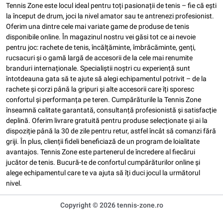
Tennis Zone este locul ideal pentru toți pasionații de tenis – fie că ești
la început de drum, joci la nivel amator sau te antrenezi profesionist.
Oferim una dintre cele mai variate game de produse de tenis
disponibile online. În magazinul nostru vei găsi tot ce ai nevoie
pentru joc: rachete de tenis, încălțăminte, îmbrăcăminte, genți,
rucsacuri și o gamă largă de accesorii de la cele mai renumite
branduri internaționale. Specialiștii noștri cu experiență sunt
întotdeauna gata să te ajute să alegi echipamentul potrivit – de la
rachete și corzi până la gripuri și alte accesorii care îți sporesc
confortul și performanța pe teren. Cumpărăturile la Tennis Zone
înseamnă calitate garantată, consultanță profesionistă și satisfacție
deplină. Oferim livrare gratuită pentru produse selecționate și ai la
dispoziție până la 30 de zile pentru retur, astfel încât să comanzi fără
griji. În plus, clienții fideli beneficiază de un program de loialitate
avantajos. Tennis Zone este partenerul de încredere al fiecărui
jucător de tenis. Bucură-te de confortul cumpărăturilor online și
alege echipamentul care te va ajuta să îți duci jocul la următorul
nivel.
Copyright © 2026 tennis-zone.ro