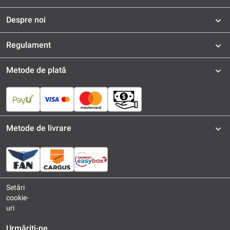
Despre noi
Regulament
Metode de plată
Metode de livrare
Setări
cookie-
uri
Urmăriți-ne