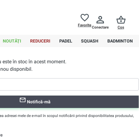
Returnări până la
30 de zile
Ajutor
Favorite
Conectare
Coș
0,00 RON
NOUTĂȚI
REDUCERI
PADEL
SQUASH
BADMINTON
nu este în stoc în acest moment.
nou disponibil.
Notifică-mă
adresei mele de e-mail în scopul notificării privind disponibilitatea produsului,
re