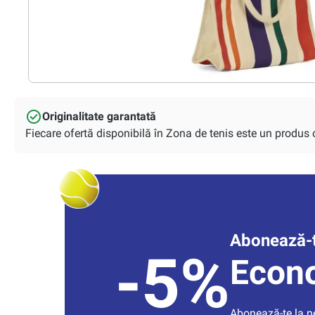
Originalitate garantată
Fiecare ofertă disponibilă în Zona de tenis este un produs or
Abonează-t
-5%
Econ
Abonează-te la new