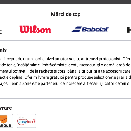
Mărci de top
nis
ti la început de drum, joci la nivel amator sau te antrenezi profesionist. O
e de tenis, încălțăminte, îmbrăcăminte, genți, rucsacuri și o gamă largă de 
ntul potrivit – de la rachete și corzi până la gripuri și alte accesorii car
ție deplină. Oferim livrare gratuită pentru produse selecționate și ai la di
vantajos. Tennis Zone este partenerul de încredere al fiecărui jucător de te
vrare