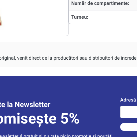
Număr de compartimente:
Turneu:
iginal, venit direct de la producători sau distribuitori de încrede
Adresă 
e la Newsletter
omisește 5%
sletterul gratuit și nu rata nicio promoție și noutăți, 