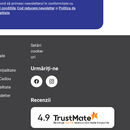
ord să primesc newsletterul în conformitate cu
 condițiile
,
Cod reducere newsletter
și
Politica de
alitate
.
Setări
cookie-
ale
uri
Urmăriți-ne
nțialitate
 Cadou
alitate
letter
Recenzii
4.9
Bazat pe
54 714
recenzii
din toate timpurile