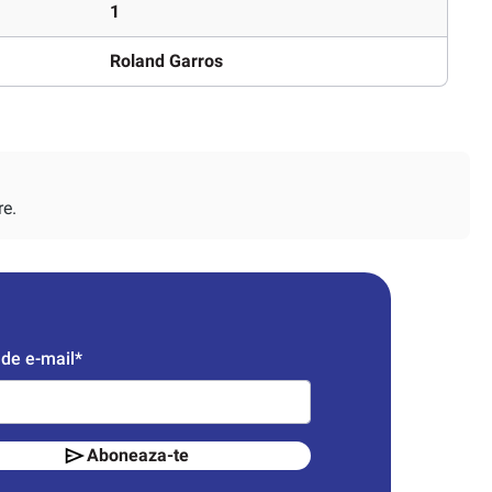
1
Roland Garros
re.
de e-mail*
Aboneaza-te