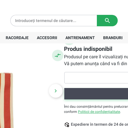
tă pentru comenzi de peste
639 Lei
Livrare in
3-5 zile lucratoare
345,90 Lei
Preț recomandat:
357,00 Lei
RACORDAJE
ACCESORII
ANTRENAMENT
BRANDURI
Produs indisponibil
Produsul pe care îl vizualizați 
Vă putem anunța când va fi din 
Îmi dau consimțământul pentru prelucrarea 
conform
Politicii de confidențialitate
.
Expediere în termen de 24 de o