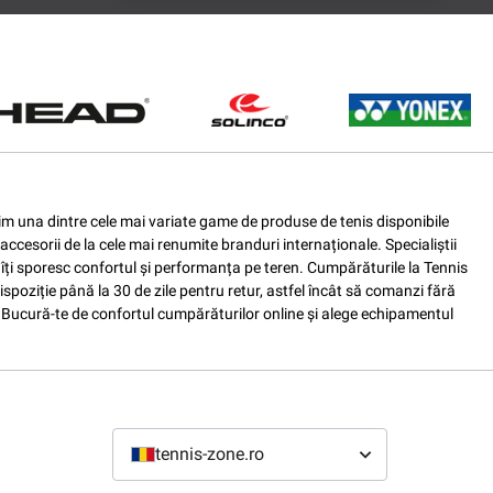
ferim una dintre cele mai variate game de produse de tenis disponibile
accesorii de la cele mai renumite branduri internaționale. Specialiștii
e îți sporesc confortul și performanța pe teren. Cumpărăturile la Tennis
spoziție până la 30 de zile pentru retur, astfel încât să comanzi fără
nis. Bucură-te de confortul cumpărăturilor online și alege echipamentul
tennis-zone.ro