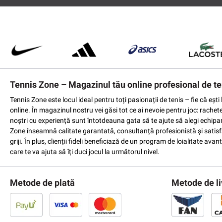
Tennis Zone – Magazinul tău online profesional de te
Tennis Zone este locul ideal pentru toți pasionații de tenis – fie că eș
online. În magazinul nostru vei găsi tot ce ai nevoie pentru joc: rachet
noștri cu experiență sunt întotdeauna gata să te ajute să alegi echipame
Zone înseamnă calitate garantată, consultanță profesionistă și satisfac
griji. În plus, clienții fideli beneficiază de un program de loialitate a
care te va ajuta să îți duci jocul la următorul nivel.
Metode de plată
Metode de li