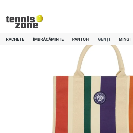
+40 757-836647
Livrare gratui
Pagină principală
Genți
Genți sport
Roland Garros
Geantă sport
Roland Garros Stripe - multicolor
RACHETE
ÎMBRĂCĂMINTE
PANTOFI
GENȚI
MINGI