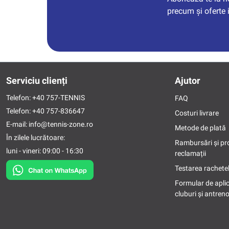
precum și oferte 
Serviciu clienți
Ajutor
Telefon:
+40 757-TENNIS
FAQ
Telefon:
+40 757-836647
Costuri livrare
E-mail:
info@tennis-zone.ro
Metode de plată
În zilele lucrătoare:
Rambursări și pr
luni - vineri: 09:00 - 16:30
reclamații
Testarea rachetel
Formular de apli
cluburi și antreno