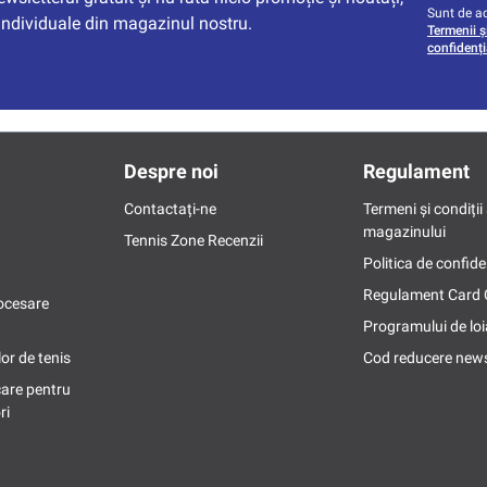
Sunt de ac
individuale din magazinul nostru.
Termenii și
confidenți
Despre noi
Regulament
Contactați-ne
Termeni și condiții 
magazinului
Tennis Zone Recenzii
Politica de confide
Regulament Card
ocesare
Programului de loi
or de tenis
Cod reducere news
care pentru
ri