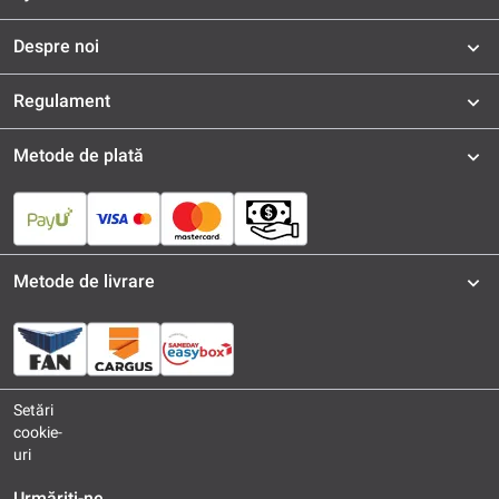
Despre noi
Regulament
Metode de plată
Metode de livrare
Setări
cookie-
uri
Urmăriți-ne