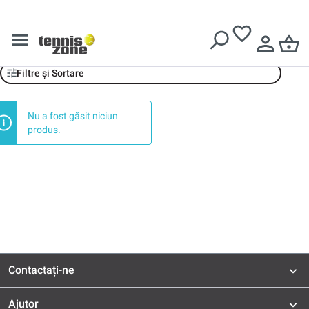
Livrare gratuită pentru comenzi de peste
639 Lei
Head
Filtre și Sortare
Nu a fost găsit niciun
produs.
Contactați-ne
Ajutor