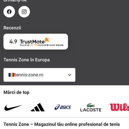
Recenzii
4.9
Bazat pe
54 715
recenzii
din toate timpurile
Tennis Zone în Europa
tennis-zone.ro
Mărci de top
Tennis Zone – Magazinul tău online profesional de tenis