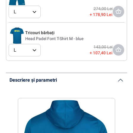
274,00 Lei
L
178,90 Lei
Tricouri bărbați
Head Padel Font T-Shirt M - blue
143,00 Lei
L
107,40 Lei
Descriere și parametri