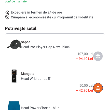
confidențialitate
.
Expediere în termen de 24 de ore
Cumpără și economisește cu Programul de Fidelitate.
Potrivește setul:
Șapcă
Head Pro Player Cap New - black
107,00 Lei
94,40 Lei
Manșete
Head Wristbands 5"
50,00 Lei
42,90 Lei
Head Power Shorts - blue