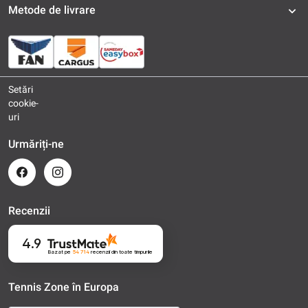
Metode de livrare
Setări
cookie-
uri
Urmăriți-ne
Recenzii
4.9
Bazat pe
54 714
recenzii
din toate timpurile
Tennis Zone în Europa