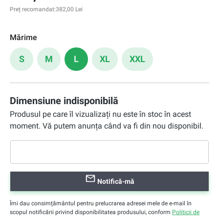
Preț recomandat:
382,00 Lei
Mărime
S
M
L
XL
XXL
Dimensiune indisponibilă
Produsul pe care îl vizualizați nu este în stoc în acest
moment. Vă putem anunța când va fi din nou disponibil.
Notifică-mă
Îmi dau consimțământul pentru prelucrarea adresei mele de e-mail în
scopul notificării privind disponibilitatea produsului, conform
Politicii de