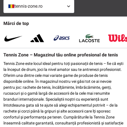
tennis-zone.ro
Mărci de top
Tennis Zone – Magazinul tău online profesional de tenis
Tennis Zone este locul ideal pentru toți pasionații de tenis – fie că ești
la început de drum, joci la nivel amator sau te antrenezi profesionist.
Oferim una dintre cele mai variate game de produse de tenis
disponibile online. În magazinul nostru vei găsi tot ce ai nevoie
pentru joc: rachete de tenis, încălțăminte, îmbrăcăminte, genți,
rucsacuri și o gamă largă de accesorii de la cele mai renumite
branduri internaționale. Specialiștii noștri cu experiență sunt
întotdeauna gata să te ajute să alegi echipamentul potrivit – de la
rachete și corzi până la gripuri și alte accesorii care îți sporesc
confortul și performanța pe teren. Cumpărăturile la Tennis Zone
înseamnă calitate garantată, consultanță profesionistă și satisfacție