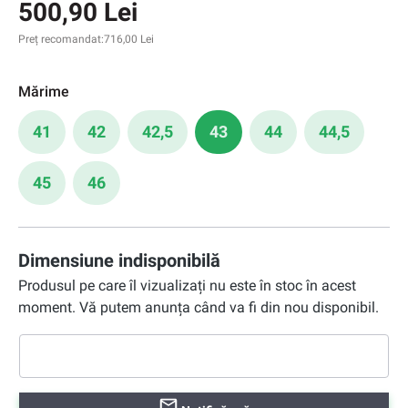
500,90 Lei
Preț recomandat:
716,00 Lei
Mărime
41
42
42,5
43
44
44,5
45
46
Dimensiune indisponibilă
Produsul pe care îl vizualizați nu este în stoc în acest
moment. Vă putem anunța când va fi din nou disponibil.