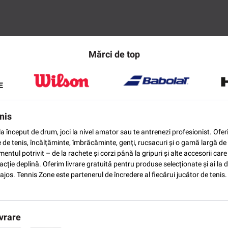
Mărci de top
nis
ti la început de drum, joci la nivel amator sau te antrenezi profesionist. O
e de tenis, încălțăminte, îmbrăcăminte, genți, rucsacuri și o gamă largă de 
ntul potrivit – de la rachete și corzi până la gripuri și alte accesorii car
ție deplină. Oferim livrare gratuită pentru produse selecționate și ai la di
vantajos. Tennis Zone este partenerul de încredere al fiecărui jucător de te
vrare