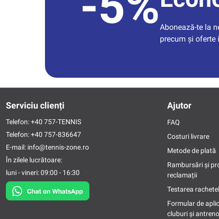
-5%
Abonează-te la new
precum și oferte 
Serviciu clienți
Ajutor
Telefon:
+40 757-TENNIS
FAQ
Telefon:
+40 757-836647
Costuri livrare
E-mail:
info@tennis-zone.ro
Metode de plată
În zilele lucrătoare:
Rambursări și pr
luni - vineri: 09:00 - 16:30
reclamații
Testarea rachetel
Formular de apli
cluburi și antreno