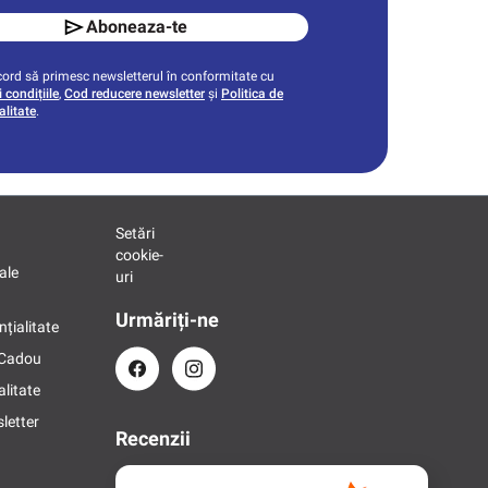
Aboneaza-te
ord să primesc newsletterul în conformitate cu
 condițiile
,
Cod reducere newsletter
și
Politica de
alitate
.
Setări
cookie-
ale
uri
Urmăriți-ne
nțialitate
 Cadou
alitate
letter
Recenzii