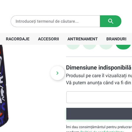
- black
297,90 Lei
tă pentru comenzi de peste
639 Lei
Livrare in
3-5 zile lucratoare
Preț recomandat:
428,00 Lei
Mărime
RACORDAJE
ACCESORII
ANTRENAMENT
BRANDURI
S
M
L
XL
Dimensiune indisponibilă
Produsul pe care îl vizualizați 
Vă putem anunța când va fi din 
Îmi dau consimțământul pentru prelucrarea 