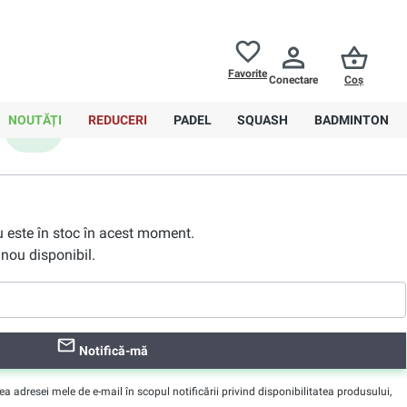
Returnări până la
30 de zile
Ajutor
Favorite
Conectare
Coș
0,00 RON
NOUTĂȚI
REDUCERI
PADEL
SQUASH
BADMINTON
XXL
nu este în stoc în acest moment.
nou disponibil.
Notifică-mă
adresei mele de e-mail în scopul notificării privind disponibilitatea produsului,