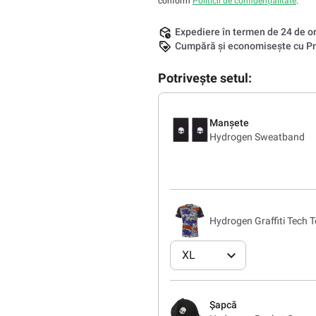
conform
Politicii de confidențialitate
.
Expediere în termen de 24 de o
Cumpără și economisește cu Pr
Potrivește setul:
Manșete
Hydrogen Sweatband
Hydrogen Graffiti Tech T
XL
Șapcă