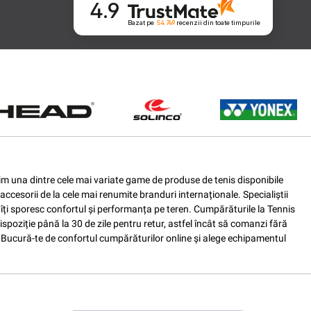
4.9
Bazat pe
54 749
recenzii
din toate timpurile
ferim una dintre cele mai variate game de produse de tenis disponibile
accesorii de la cele mai renumite branduri internaționale. Specialiștii
e îți sporesc confortul și performanța pe teren. Cumpărăturile la Tennis
spoziție până la 30 de zile pentru retur, astfel încât să comanzi fără
nis. Bucură-te de confortul cumpărăturilor online și alege echipamentul