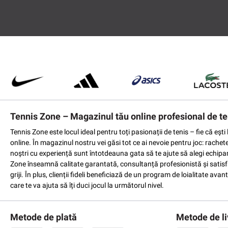
Tennis Zone – Magazinul tău online profesional de te
Tennis Zone este locul ideal pentru toți pasionații de tenis – fie că eș
online. În magazinul nostru vei găsi tot ce ai nevoie pentru joc: rachet
noștri cu experiență sunt întotdeauna gata să te ajute să alegi echipame
Zone înseamnă calitate garantată, consultanță profesionistă și satisfac
griji. În plus, clienții fideli beneficiază de un program de loialitate a
care te va ajuta să îți duci jocul la următorul nivel.
Metode de plată
Metode de li