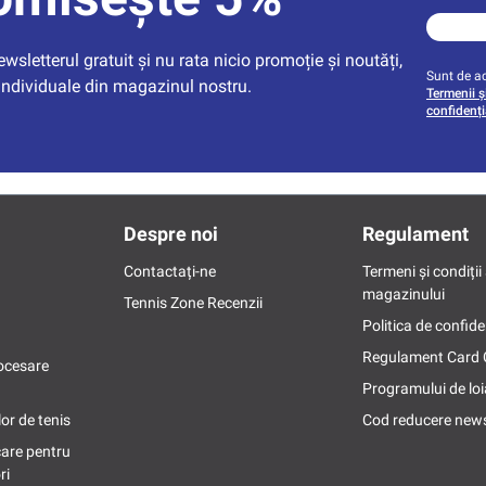
sletterul gratuit și nu rata nicio promoție și noutăți, 
Sunt de ac
individuale din magazinul nostru.
Termenii și
confidenți
Despre noi
Regulament
Contactați-ne
Termeni și condiții 
magazinului
Tennis Zone Recenzii
Politica de confide
Regulament Card
ocesare
Programului de loi
or de tenis
Cod reducere news
care pentru
ri