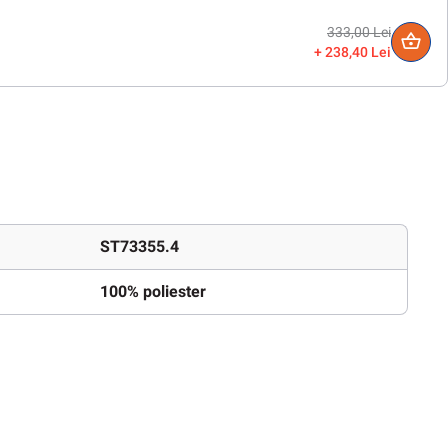
333,00 Lei
238,40 Lei
ST73355.4
100% poliester