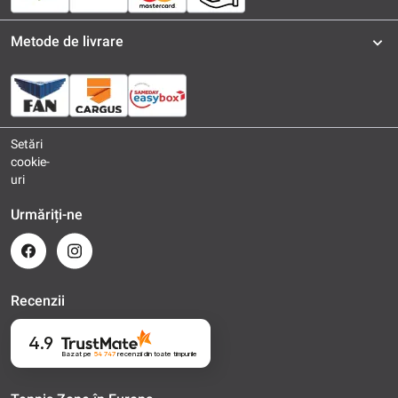
Metode de livrare
Setări
cookie-
uri
Urmăriți-ne
Recenzii
4.9
Bazat pe
54 747
recenzii
din toate timpurile