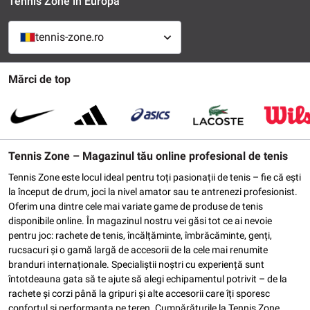
Tennis Zone în Europa
tennis-zone.ro
Mărci de top
Tennis Zone – Magazinul tău online profesional de tenis
Tennis Zone este locul ideal pentru toți pasionații de tenis – fie că ești
la început de drum, joci la nivel amator sau te antrenezi profesionist.
Oferim una dintre cele mai variate game de produse de tenis
disponibile online. În magazinul nostru vei găsi tot ce ai nevoie
pentru joc: rachete de tenis, încălțăminte, îmbrăcăminte, genți,
rucsacuri și o gamă largă de accesorii de la cele mai renumite
branduri internaționale. Specialiștii noștri cu experiență sunt
întotdeauna gata să te ajute să alegi echipamentul potrivit – de la
rachete și corzi până la gripuri și alte accesorii care îți sporesc
confortul și performanța pe teren. Cumpărăturile la Tennis Zone