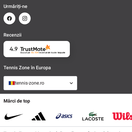
Urmăriți-ne
Recenzii
4.9
Bazat pe
54 739
recenzii
din toate timpurile
Tennis Zone în Europa
tennis-zone.ro
Mărci de top