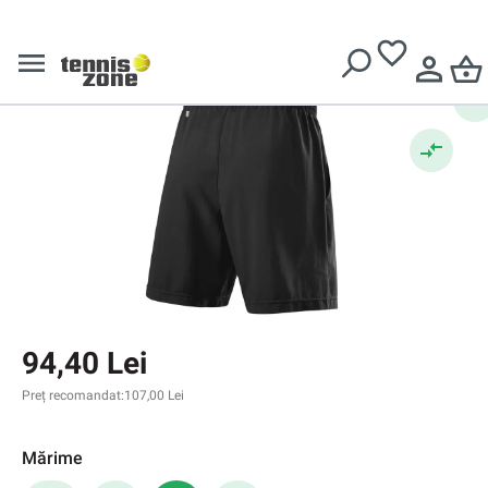
Pantaloni scurți băieți
Livrare gratuită pentru comenzi de peste
639 Lei
Wilson Bela 7 Short B
94,40 Lei
Preț recomandat:
107,00 Lei
Mărime