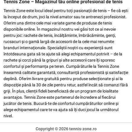
Tennis Zone – Magazinul tău online profesional de tenis
Tennis Zone este locul ideal pentru toți pasionații de tenis – fie că ești
la început de drum, joci la nivel amator sau te antrenezi profesionist.
Oferim una dintre cele mai variate game de produse de tenis
disponibile online. În magazinul nostru vei găsi tot ce ai nevoie
pentru joc: rachete de tenis, încălțăminte, îmbrăcăminte, genți,
rucsacuri și o gamă largă de accesorii de la cele mai renumite
branduri internaționale. Specialiștii noștri cu experiență sunt
întotdeauna gata să te ajute să alegi echipamentul potrivit – de la
rachete și corzi până la gripuri și alte accesorii care îți sporesc
confortul și performanța pe teren. Cumpărăturile la Tennis Zone
înseamnă calitate garantată, consultanță profesionistă și satisfacție
deplină. Oferim livrare gratuită pentru produse selecționate și ai la
dispoziție până la 30 de zile pentru retur, astfel încât să comanzi fără
griji. În plus, clienții fideli beneficiază de un program de loialitate
avantajos. Tennis Zone este partenerul de încredere al fiecărui
jucător de tenis. Bucură-te de confortul cumpărăturilor online și
alege echipamentul care te va ajuta să îți duci jocul la următorul
nivel.
Copyright © 2026 tennis-zone.ro