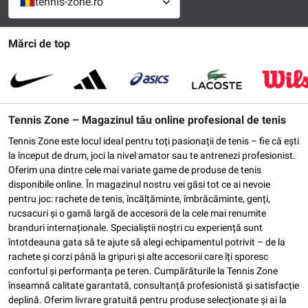
tennis-zone.ro
Mărci de top
Tennis Zone – Magazinul tău online profesional de tenis
Tennis Zone este locul ideal pentru toți pasionații de tenis – fie că ești
la început de drum, joci la nivel amator sau te antrenezi profesionist.
Oferim una dintre cele mai variate game de produse de tenis
disponibile online. În magazinul nostru vei găsi tot ce ai nevoie
pentru joc: rachete de tenis, încălțăminte, îmbrăcăminte, genți,
rucsacuri și o gamă largă de accesorii de la cele mai renumite
branduri internaționale. Specialiștii noștri cu experiență sunt
întotdeauna gata să te ajute să alegi echipamentul potrivit – de la
rachete și corzi până la gripuri și alte accesorii care îți sporesc
confortul și performanța pe teren. Cumpărăturile la Tennis Zone
înseamnă calitate garantată, consultanță profesionistă și satisfacție
deplină. Oferim livrare gratuită pentru produse selecționate și ai la