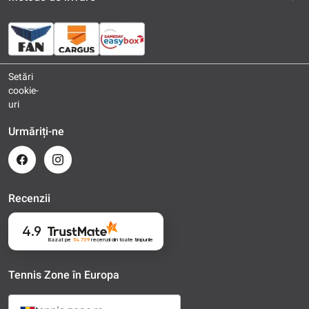
Setări
cookie-
uri
Urmăriți-ne
Recenzii
4.9
Bazat pe
54 739
recenzii
din toate timpurile
Tennis Zone în Europa