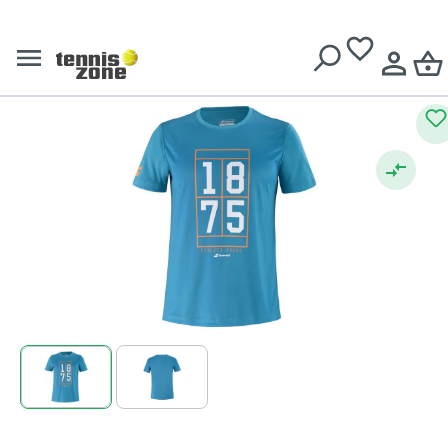
Tricouri băieți
Livrare gratuită pentru comenzi de peste
639 Lei
Babolat Exercise Graphic Tee
B