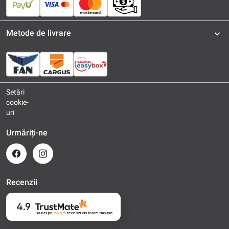
Metode de livrare
Setări
cookie-
uri
Urmăriți-ne
Recenzii
4.9
Bazat pe
54 695
recenzii
din toate timpurile