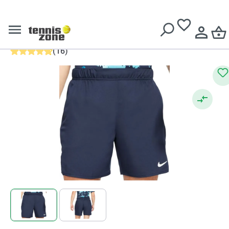
Pantaloni scurți tenis bărbați
Livrare gratuită pentru comenzi de peste
639 Lei
Nike Court Dri-Fit Victory
Short 7in M
(
16
)
Evaluarea medie de 4.7 din 5 stele