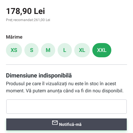
178,90 Lei
Preț recomandat:
261,00 Lei
Mărime
XS
S
M
L
XL
XXL
Dimensiune indisponibilă
Produsul pe care îl vizualizați nu este în stoc în acest
moment. Vă putem anunța când va fi din nou disponibil.
Notifică-mă