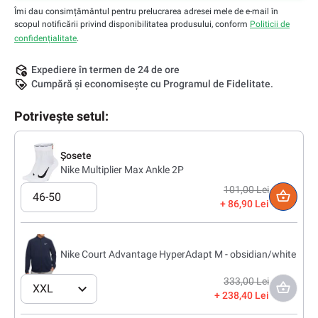
Îmi dau consimțământul pentru prelucrarea adresei mele de e-mail în
scopul notificării privind disponibilitatea produsului, conform
Politicii de
confidențialitate
.
Expediere în termen de 24 de ore
Cumpără și economisește cu Programul de Fidelitate.
Potrivește setul:
Șosete
Nike Multiplier Max Ankle 2P
101,00 Lei
46-50
86,90 Lei
Nike Court Advantage HyperAdapt M - obsidian/white
333,00 Lei
XXL
238,40 Lei