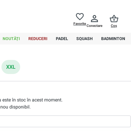
Returnări până la
30 de zile
Ajutor
Favorite
Conectare
Coș
0,00 RON
NOUTĂȚI
REDUCERI
PADEL
SQUASH
BADMINTON
XXL
nu este în stoc în acest moment.
nou disponibil.