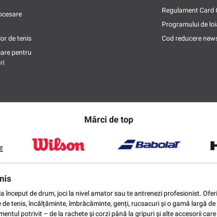
Regulament Card
ocesare
Programului de loi
or de tenis
Cod reducere news
care pentru
ri
Mărci de top
nis
ti la început de drum, joci la nivel amator sau te antrenezi profesionist. O
e de tenis, încălțăminte, îmbrăcăminte, genți, rucsacuri și o gamă largă de 
ntul potrivit – de la rachete și corzi până la gripuri și alte accesorii car