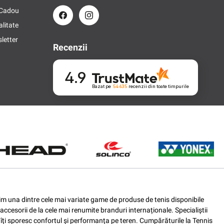
 Cadou
alitate
letter
Recenzii
4.9
Bazat pe
54 635
recenzii
din toate timpurile
ferim una dintre cele mai variate game de produse de tenis disponibile
accesorii de la cele mai renumite branduri internaționale. Specialiștii
e îți sporesc confortul și performanța pe teren. Cumpărăturile la Tennis