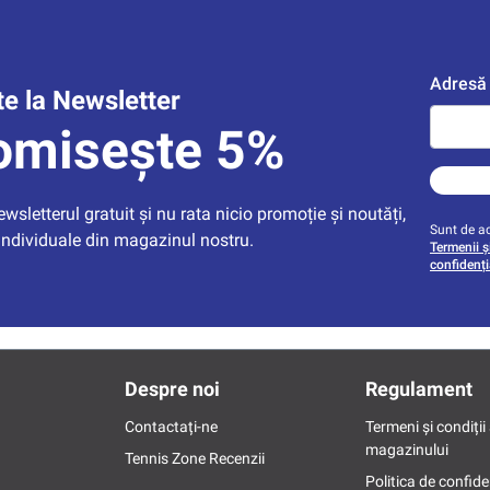
Adresă 
e la Newsletter
omisește 5%
sletterul gratuit și nu rata nicio promoție și noutăți, 
Sunt de ac
individuale din magazinul nostru.
Termenii și
confidenți
Despre noi
Regulament
Contactați-ne
Termeni și condiții 
magazinului
Tennis Zone Recenzii
Politica de confide