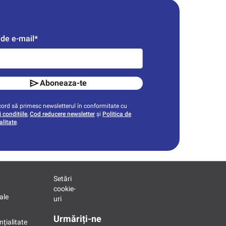
de e-mail*
Aboneaza-te
ord să primesc newsletterul în conformitate cu
 condițiile
,
Cod reducere newsletter
și
Politica de
alitate
.
Setări
cookie-
ale
uri
Urmăriți-ne
nțialitate