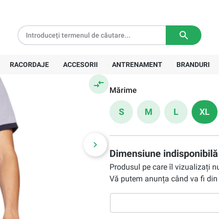
tă pentru comenzi de peste
639 Lei
Livrare in
3-5 zile lucratoare
142,90 Lei
RACORDAJE
ACCESORII
ANTRENAMENT
BRANDURI
Preț recomandat:
297,00 Lei
Mărime
S
M
L
XL
Dimensiune indisponibilă
Produsul pe care îl vizualizați 
Vă putem anunța când va fi din 