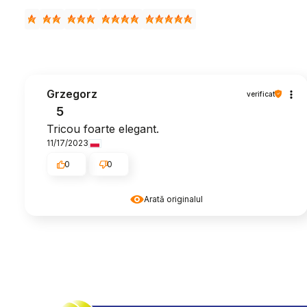
Grzegorz
verificat
5
Tricou foarte elegant.
11/17/2023
0
0
Arată originalul