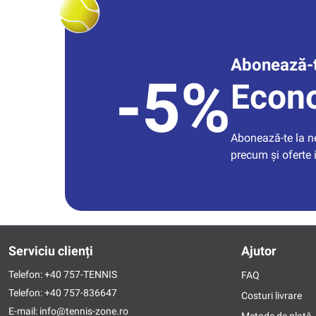
Abonează-t
-5%
Econ
Abonează-te la new
precum și oferte 
Serviciu clienți
Ajutor
Telefon:
+40 757-TENNIS
FAQ
Telefon:
+40 757-836647
Costuri livrare
E-mail:
info@tennis-zone.ro