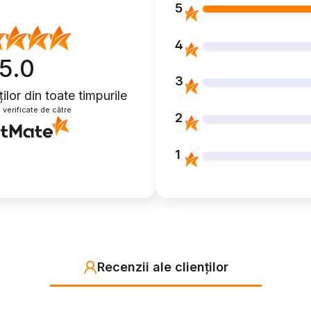
5
4
5.0
3
ților
din toate timpurile
 verificate de către
2
1
Recenzii ale clienților