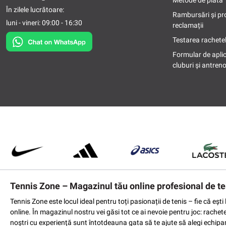
Metode de plată
În zilele lucrătoare:
Rambursări și pr
luni - vineri: 09:00 - 16:30
reclamații
Testarea rachetel
Formular de apli
cluburi și antreno
Tennis Zone – Magazinul tău online profesional de te
Tennis Zone este locul ideal pentru toți pasionații de tenis – fie că eș
online. În magazinul nostru vei găsi tot ce ai nevoie pentru joc: rachet
noștri cu experiență sunt întotdeauna gata să te ajute să alegi echipame