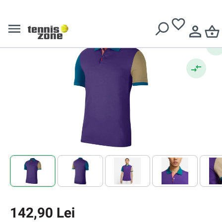
Tricouri polo bărbați
Livrare gratuită pentru comenzi de peste
639 Lei
Nike Polo Slim-Fit SS
142,90 Lei