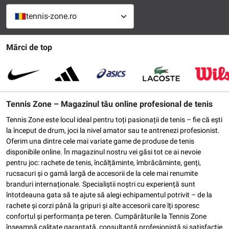
tennis-zone.ro
Mărci de top
Tennis Zone – Magazinul tău online profesional de tenis
Tennis Zone este locul ideal pentru toți pasionații de tenis – fie că ești
la început de drum, joci la nivel amator sau te antrenezi profesionist.
Oferim una dintre cele mai variate game de produse de tenis
disponibile online. În magazinul nostru vei găsi tot ce ai nevoie
pentru joc: rachete de tenis, încălțăminte, îmbrăcăminte, genți,
rucsacuri și o gamă largă de accesorii de la cele mai renumite
branduri internaționale. Specialiștii noștri cu experiență sunt
întotdeauna gata să te ajute să alegi echipamentul potrivit – de la
rachete și corzi până la gripuri și alte accesorii care îți sporesc
confortul și performanța pe teren. Cumpărăturile la Tennis Zone
înseamnă calitate garantată, consultanță profesionistă și satisfacție