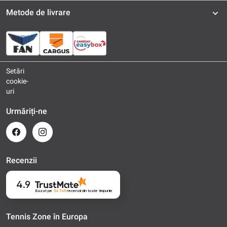
Metode de livrare
Setări
cookie-
uri
Urmăriți-ne
Recenzii
4.9
Bazat pe
54 749
recenzii
din toate timpurile
Tennis Zone în Europa