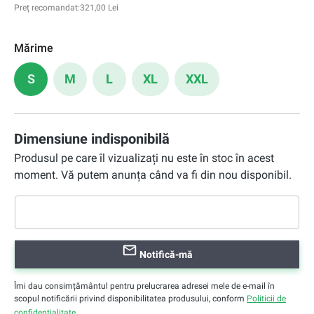
Preț recomandat:
321,00 Lei
Mărime
S
M
L
XL
XXL
Dimensiune indisponibilă
Produsul pe care îl vizualizați nu este în stoc în acest
moment. Vă putem anunța când va fi din nou disponibil.
Notifică-mă
Îmi dau consimțământul pentru prelucrarea adresei mele de e-mail în
scopul notificării privind disponibilitatea produsului, conform
Politicii de
confidențialitate
.