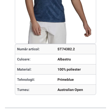
Număr articol:
ST74382.2
Culoare:
Albastru
Material:
100% poliester
Tehnologii:
Primeblue
Turneu:
Australian Open