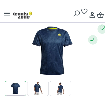
Tricouri bărbați
Livrare gratuită pentru comenzi de peste
639 Lei
Adidas Freelift Printed
Primeblue Tee M