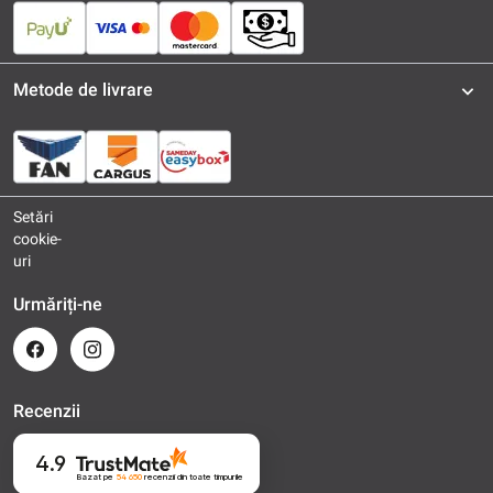
Metode de livrare
Setări
cookie-
uri
Urmăriți-ne
Recenzii
4.9
Bazat pe
54 650
recenzii
din toate timpurile