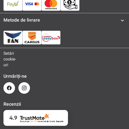
Metode de livrare
Setări
cookie-
uri
Urmăriți-ne
Recenzii
4.9
Bazat pe
54 717
recenzii
din toate timpurile