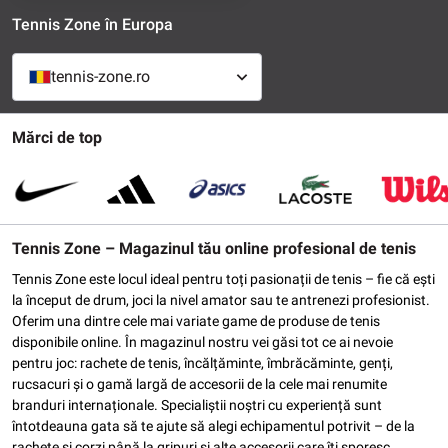
Tennis Zone în Europa
tennis-zone.ro
Mărci de top
Tennis Zone – Magazinul tău online profesional de tenis
Tennis Zone este locul ideal pentru toți pasionații de tenis – fie că ești
la început de drum, joci la nivel amator sau te antrenezi profesionist.
Oferim una dintre cele mai variate game de produse de tenis
disponibile online. În magazinul nostru vei găsi tot ce ai nevoie
pentru joc: rachete de tenis, încălțăminte, îmbrăcăminte, genți,
rucsacuri și o gamă largă de accesorii de la cele mai renumite
branduri internaționale. Specialiștii noștri cu experiență sunt
întotdeauna gata să te ajute să alegi echipamentul potrivit – de la
rachete și corzi până la gripuri și alte accesorii care îți sporesc