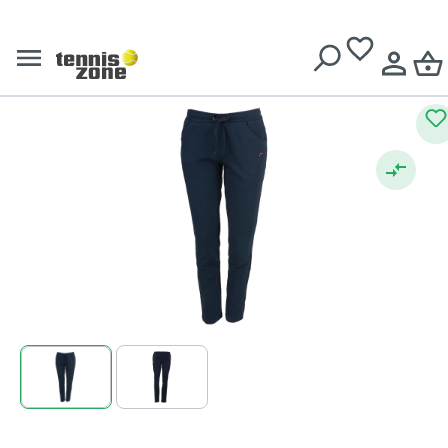
Colanți
Livrare gratuită pentru comenzi de peste
639 Lei
Fila Sweatpant "Philine" W -
peacoat blue