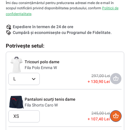
Îmi dau consimțământul pentru prelucrarea adresei mele de e-mail în
scopul notificării privind disponibilitatea produsului, conform
Politicii de
confidențialitate
.
Expediere în termen de 24 de ore
Cumpără și economisește cu Programul de Fidelitate.
Potrivește setul:
Tricouri polo dame
Fila Polo Emma W
297,00 Lei
L
130,90 Lei
Pantaloni scurți tenis dame
Fila Shorts Caro W
245,00 Lei
XS
107,40 Lei