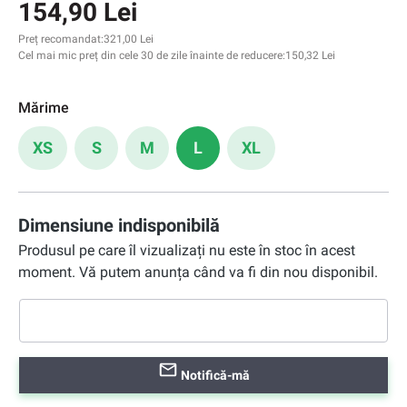
154,90 Lei
Preț recomandat:
321,00 Lei
Cel mai mic preț din cele 30 de zile înainte de reducere:
150,32 Lei
Mărime
XS
S
M
L
XL
Dimensiune indisponibilă
Produsul pe care îl vizualizați nu este în stoc în acest
moment. Vă putem anunța când va fi din nou disponibil.
Notifică-mă