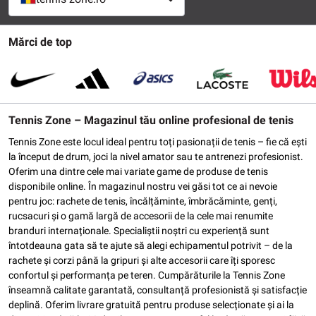
Mărci de top
Tennis Zone – Magazinul tău online profesional de tenis
Tennis Zone este locul ideal pentru toți pasionații de tenis – fie că ești
la început de drum, joci la nivel amator sau te antrenezi profesionist.
Oferim una dintre cele mai variate game de produse de tenis
disponibile online. În magazinul nostru vei găsi tot ce ai nevoie
pentru joc: rachete de tenis, încălțăminte, îmbrăcăminte, genți,
rucsacuri și o gamă largă de accesorii de la cele mai renumite
branduri internaționale. Specialiștii noștri cu experiență sunt
întotdeauna gata să te ajute să alegi echipamentul potrivit – de la
rachete și corzi până la gripuri și alte accesorii care îți sporesc
confortul și performanța pe teren. Cumpărăturile la Tennis Zone
înseamnă calitate garantată, consultanță profesionistă și satisfacție
deplină. Oferim livrare gratuită pentru produse selecționate și ai la