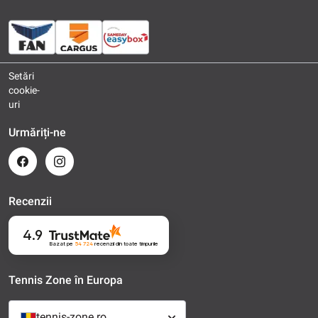
Setări
cookie-
uri
Urmăriți-ne
Recenzii
4.9
Bazat pe
54 724
recenzii
din toate timpurile
Tennis Zone în Europa
tennis-zone.ro