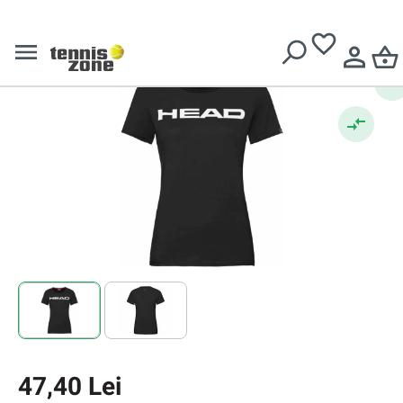
Tricouri dame
Livrare gratuită pentru comenzi de peste
639 Lei
Head Lucy T-Shirt W
47,40 Lei