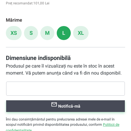
Preț recomandat:
101,00 Lei
Mărime
XS
S
M
L
XL
Dimensiune indisponibilă
Produsul pe care îl vizualizați nu este în stoc în acest
moment. Vă putem anunța când va fi din nou disponibil.
Notifică-mă
Îmi dau consimțământul pentru prelucrarea adresei mele de e-mail în
scopul notificării privind disponibilitatea produsului, conform
Politicii de
confidențialitate
.