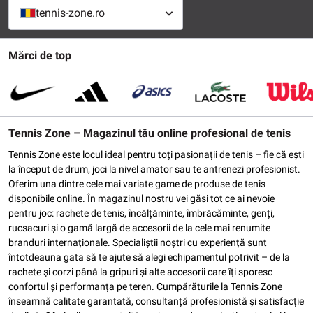
tennis-zone.ro
Mărci de top
Tennis Zone – Magazinul tău online profesional de tenis
Tennis Zone este locul ideal pentru toți pasionații de tenis – fie că ești
la început de drum, joci la nivel amator sau te antrenezi profesionist.
Oferim una dintre cele mai variate game de produse de tenis
disponibile online. În magazinul nostru vei găsi tot ce ai nevoie
pentru joc: rachete de tenis, încălțăminte, îmbrăcăminte, genți,
rucsacuri și o gamă largă de accesorii de la cele mai renumite
branduri internaționale. Specialiștii noștri cu experiență sunt
întotdeauna gata să te ajute să alegi echipamentul potrivit – de la
rachete și corzi până la gripuri și alte accesorii care îți sporesc
confortul și performanța pe teren. Cumpărăturile la Tennis Zone
înseamnă calitate garantată, consultanță profesionistă și satisfacție