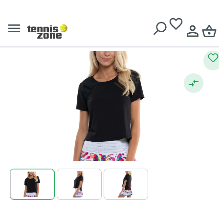
Tricouri dame
Livrare gratuită pentru comenzi de peste
639 Lei
Lucky in Love Core Mixed Up
High-Low S/S Women