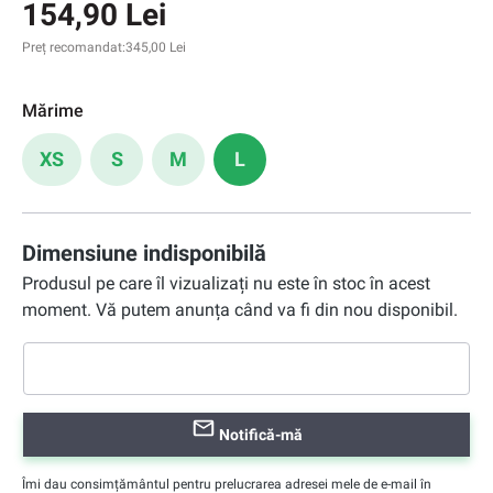
154,90 Lei
Preț recomandat:
345,00 Lei
Mărime
XS
S
M
L
Dimensiune indisponibilă
Produsul pe care îl vizualizați nu este în stoc în acest
moment. Vă putem anunța când va fi din nou disponibil.
Notifică-mă
Îmi dau consimțământul pentru prelucrarea adresei mele de e-mail în