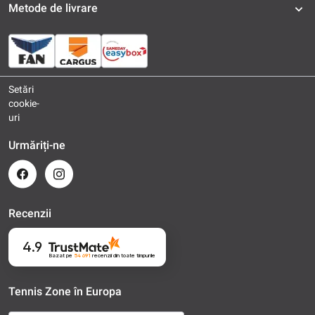
Metode de livrare
Setări
cookie-
uri
Urmăriți-ne
Recenzii
4.9
Bazat pe
54 691
recenzii
din toate timpurile
Tennis Zone în Europa