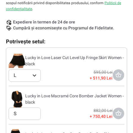
scopul notificării privind disponibilitatea produsului, conform
Politicii de
confidențialitate
.
Expediere în termen de 24 de ore
Cumpără și economisește cu Programul de Fidelitate.
Potrivește setul:
Lucky in Love Laser Cut Level Up Fringe Skirt Women -
black
595,00 Lei
L
511,90 Lei
Lucky in Love Macramé Core Bomber Jacket Women -
black
882,00 Lei
S
750,40 Lei