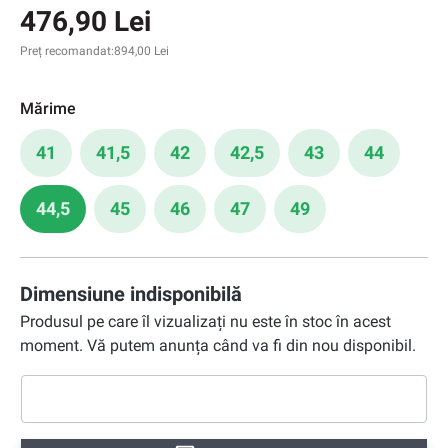
476,90 Lei
Preț recomandat:
894,00 Lei
Mărime
41
41,5
42
42,5
43
44
44,5
45
46
47
49
Dimensiune indisponibilă
Produsul pe care îl vizualizați nu este în stoc în acest
moment. Vă putem anunța când va fi din nou disponibil.