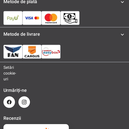
Metode de plată
Metode de livrare
Setări
cookie-
uri
Urmăriți-ne
Recenzii