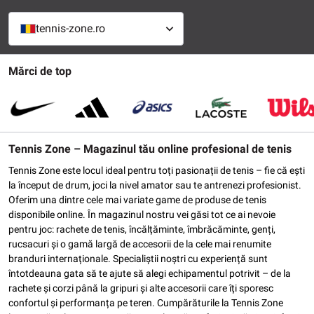
tennis-zone.ro
Mărci de top
Tennis Zone – Magazinul tău online profesional de tenis
Tennis Zone este locul ideal pentru toți pasionații de tenis – fie că ești
la început de drum, joci la nivel amator sau te antrenezi profesionist.
Oferim una dintre cele mai variate game de produse de tenis
disponibile online. În magazinul nostru vei găsi tot ce ai nevoie
pentru joc: rachete de tenis, încălțăminte, îmbrăcăminte, genți,
rucsacuri și o gamă largă de accesorii de la cele mai renumite
branduri internaționale. Specialiștii noștri cu experiență sunt
întotdeauna gata să te ajute să alegi echipamentul potrivit – de la
rachete și corzi până la gripuri și alte accesorii care îți sporesc
confortul și performanța pe teren. Cumpărăturile la Tennis Zone