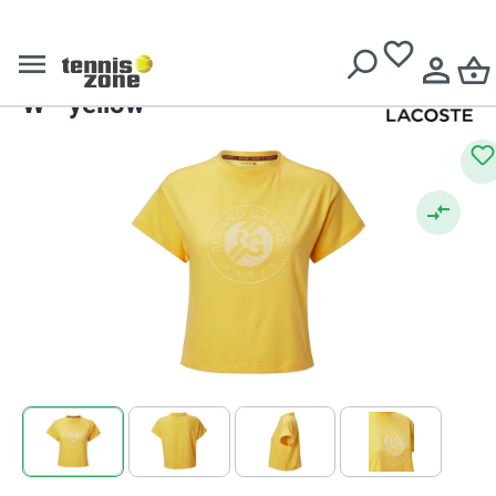
Livrare gratuită pentru comenzi de peste
639 Lei
Roland Garros Collections
Lacoste Roland Garros T-Shirt
W - yellow