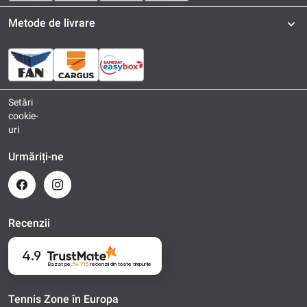
Metode de livrare
Setări
cookie-
uri
Urmăriți-ne
Recenzii
4.9
Bazat pe
54 715
recenzii
din toate timpurile
Tennis Zone în Europa