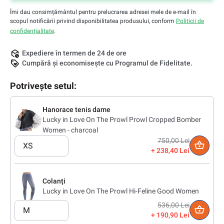
Îmi dau consimțământul pentru prelucrarea adresei mele de e-mail în
scopul notificării privind disponibilitatea produsului, conform
Politicii de
confidențialitate
.
Expediere în termen de 24 de ore
Cumpără și economisește cu Programul de Fidelitate.
Potrivește setul:
Hanorace tenis dame
Lucky in Love On The Prowl Prowl Cropped Bomber
Women - charcoal
750,00 Lei
XS
238,40 Lei
Colanți
Lucky in Love On The Prowl Hi-Feline Good Women
536,00 Lei
M
190,90 Lei