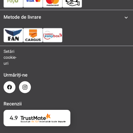
Metode de livrare
Setări
cookie-
uri
Urmăriți-ne
Recenzii
4.9
Bazat pe
54 727
recenzii
din toate timpurile