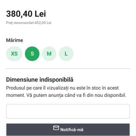
380,40 Lei
Preț recomandat:
452,00 Lei
Mărime
XS
S
M
L
Dimensiune indisponibilă
Produsul pe care îl vizualizați nu este în stoc în acest
moment. Vă putem anunța când va fi din nou disponibil.
Notifică-mă