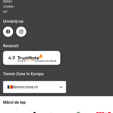
Setări
cookie-
uri
Urmăriți-ne
Recenzii
4.9
Bazat pe
54 728
recenzii
din toate timpurile
Tennis Zone în Europa
tennis-zone.ro
Mărci de top