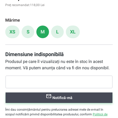
Preț recomandat:
118,00 Lei
Mărime
XS
S
M
L
XL
Dimensiune indisponibilă
Produsul pe care îl vizualizați nu este în stoc în acest
moment. Vă putem anunța când va fi din nou disponibil.
Notifică-mă
Îmi dau consimțământul pentru prelucrarea adresei mele de e-mail în
scopul notificării privind disponibilitatea produsului, conform
Politicii de