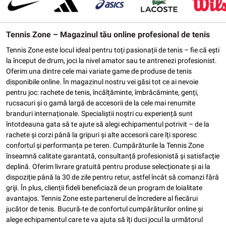
Tennis Zone – Magazinul tău online profesional de tenis
Tennis Zone este locul ideal pentru toți pasionații de tenis – fie că ești
la început de drum, joci la nivel amator sau te antrenezi profesionist.
Oferim una dintre cele mai variate game de produse de tenis
disponibile online. În magazinul nostru vei găsi tot ce ai nevoie
pentru joc: rachete de tenis, încălțăminte, îmbrăcăminte, genți,
rucsacuri și o gamă largă de accesorii de la cele mai renumite
branduri internaționale. Specialiștii noștri cu experiență sunt
întotdeauna gata să te ajute să alegi echipamentul potrivit – de la
rachete și corzi până la gripuri și alte accesorii care îți sporesc
confortul și performanța pe teren. Cumpărăturile la Tennis Zone
înseamnă calitate garantată, consultanță profesionistă și satisfacție
deplină. Oferim livrare gratuită pentru produse selecționate și ai la
dispoziție până la 30 de zile pentru retur, astfel încât să comanzi fără
griji. În plus, clienții fideli beneficiază de un program de loialitate
avantajos. Tennis Zone este partenerul de încredere al fiecărui
jucător de tenis. Bucură-te de confortul cumpărăturilor online și
alege echipamentul care te va ajuta să îți duci jocul la următorul