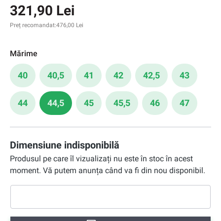
321,90 Lei
Preț recomandat:
476,00 Lei
Mărime
40
40,5
41
42
42,5
43
44
44,5
45
45,5
46
47
Dimensiune indisponibilă
Produsul pe care îl vizualizați nu este în stoc în acest
moment. Vă putem anunța când va fi din nou disponibil.