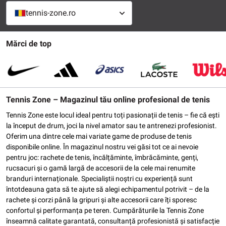
tennis-zone.ro
Mărci de top
Tennis Zone – Magazinul tău online profesional de tenis
Tennis Zone este locul ideal pentru toți pasionații de tenis – fie că ești
la început de drum, joci la nivel amator sau te antrenezi profesionist.
Oferim una dintre cele mai variate game de produse de tenis
disponibile online. În magazinul nostru vei găsi tot ce ai nevoie
pentru joc: rachete de tenis, încălțăminte, îmbrăcăminte, genți,
rucsacuri și o gamă largă de accesorii de la cele mai renumite
branduri internaționale. Specialiștii noștri cu experiență sunt
întotdeauna gata să te ajute să alegi echipamentul potrivit – de la
rachete și corzi până la gripuri și alte accesorii care îți sporesc
confortul și performanța pe teren. Cumpărăturile la Tennis Zone
înseamnă calitate garantată, consultanță profesionistă și satisfacție