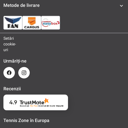
Metode de livrare
Setări
cookie-
uri
Urmăriți-ne
Recenzii
4.9
Bazat pe
54 742
recenzii
din toate timpurile
Tennis Zone în Europa