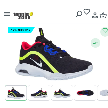
Nike Air Max Volley -
Livrare gratuită pentru comenzi de peste
639 Lei
black/white/volt/laser
crimson
-12%: SHOES12