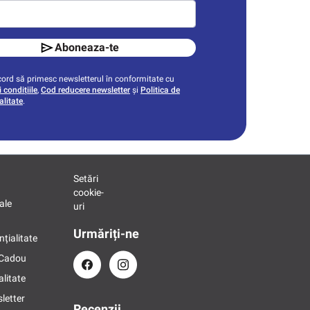
Aboneaza-te
ord să primesc newsletterul în conformitate cu
 condițiile
,
Cod reducere newsletter
și
Politica de
alitate
.
Setări
cookie-
ale
uri
Urmăriți-ne
nțialitate
 Cadou
alitate
letter
Recenzii