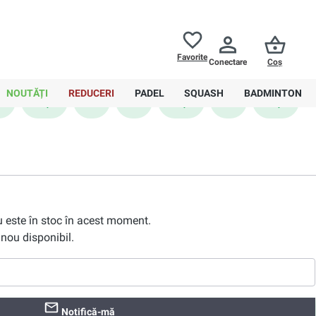
Returnări până la
30 de zile
Ajutor
Favorite
Conectare
Coș
0,00 RON
NOUTĂȚI
REDUCERI
PADEL
SQUASH
BADMINTON
2
42,5
43
44
44,5
45
45,5
nu este în stoc în acest moment.
nou disponibil.
Notifică-mă