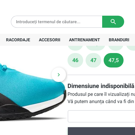
/cyber/black
333,90 Lei
tă pentru comenzi de peste
639 Lei
Livrare in
3-5 zile lucratoare
Preț recomandat:
476,00 Lei
Mărime
RACORDAJE
ACCESORII
ANTRENAMENT
BRANDURI
40
40,5
41
4
46
47
47,5
Dimensiune indisponibilă
Produsul pe care îl vizualizați 
Vă putem anunța când va fi din 