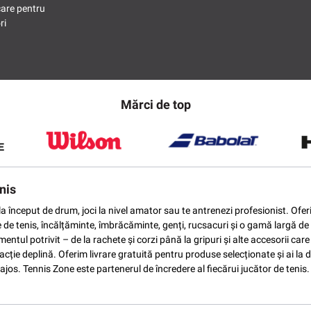
care pentru
ri
Mărci de top
nis
ti la început de drum, joci la nivel amator sau te antrenezi profesionist. O
e de tenis, încălțăminte, îmbrăcăminte, genți, rucsacuri și o gamă largă de 
ntul potrivit – de la rachete și corzi până la gripuri și alte accesorii car
ție deplină. Oferim livrare gratuită pentru produse selecționate și ai la di
vantajos. Tennis Zone este partenerul de încredere al fiecărui jucător de te