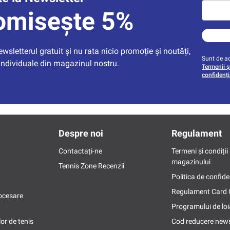
omisește 5%
sletterul gratuit și nu rata nicio promoție și noutăți, 
Sunt de ac
individuale din magazinul nostru.
Termenii și
confidenți
Despre noi
Regulament
Contactați-ne
Termeni și condiții 
magazinului
Tennis Zone Recenzii
Politica de confide
Regulament Card
ocesare
Programului de loi
or de tenis
Cod reducere news