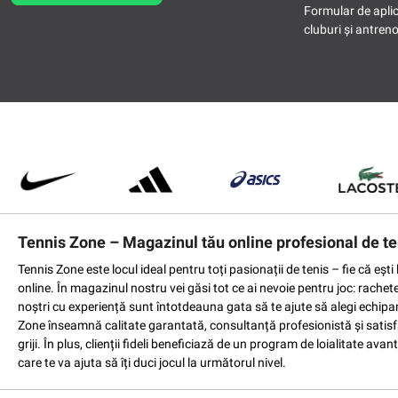
Formular de apli
cluburi și antreno
Tennis Zone – Magazinul tău online profesional de te
Tennis Zone este locul ideal pentru toți pasionații de tenis – fie că eș
online. În magazinul nostru vei găsi tot ce ai nevoie pentru joc: rachet
noștri cu experiență sunt întotdeauna gata să te ajute să alegi echipame
Zone înseamnă calitate garantată, consultanță profesionistă și satisfac
griji. În plus, clienții fideli beneficiază de un program de loialitate a
care te va ajuta să îți duci jocul la următorul nivel.