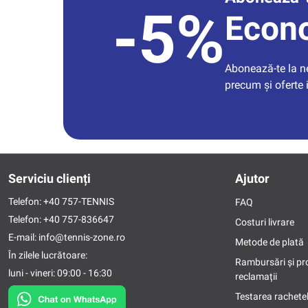
-5%
Econ
Abonează-te la new
precum și oferte 
Serviciu clienți
Ajutor
Telefon:
+40 757-TENNIS
FAQ
Telefon:
+40 757-836647
Costuri livrare
E-mail:
info@tennis-zone.ro
Metode de plată
În zilele lucrătoare:
Rambursări și pr
luni - vineri: 09:00 - 16:30
reclamații
Testarea rachetel