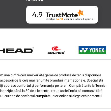
4.9
Bazat pe
54 713
recenzii
din toate timpurile
ferim una dintre cele mai variate game de produse de tenis disponibile
accesorii de la cele mai renumite branduri internaționale. Specialiștii
e îți sporesc confortul și performanța pe teren. Cumpărăturile la Tennis
spoziție până la 30 de zile pentru retur, astfel încât să comanzi fără
nis. Bucură-te de confortul cumpărăturilor online și alege echipamentul