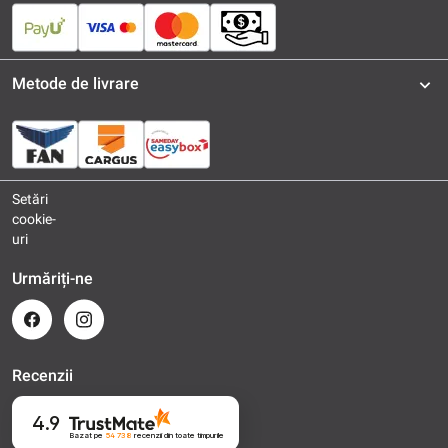
Metode de livrare
Setări
cookie-
uri
Urmăriți-ne
Recenzii
4.9
Bazat pe
54 738
recenzii
din toate timpurile