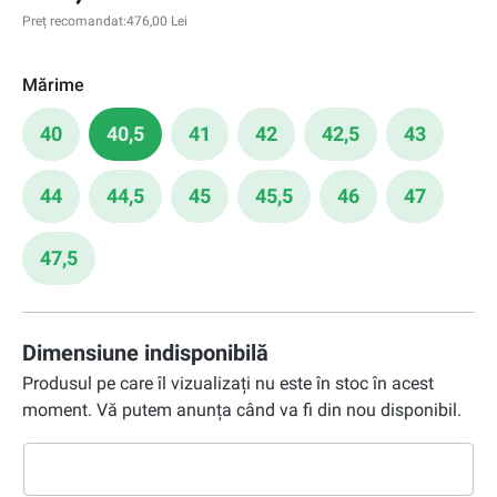
Preț recomandat:
476,00 Lei
Mărime
40
40,5
41
42
42,5
43
44
44,5
45
45,5
46
47
47,5
Dimensiune indisponibilă
Produsul pe care îl vizualizați nu este în stoc în acest
moment. Vă putem anunța când va fi din nou disponibil.