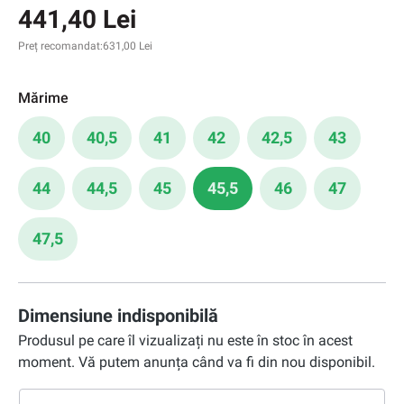
441,40 Lei
Preț recomandat:
631,00 Lei
Mărime
40
40,5
41
42
42,5
43
44
44,5
45
45,5
46
47
47,5
Dimensiune indisponibilă
Produsul pe care îl vizualizați nu este în stoc în acest
moment. Vă putem anunța când va fi din nou disponibil.