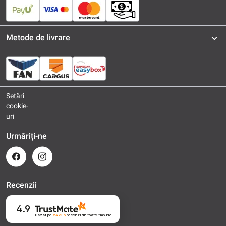
Metode de livrare
Setări
cookie-
uri
Urmăriți-ne
Recenzii
4.9
Bazat pe
54 635
recenzii
din toate timpurile