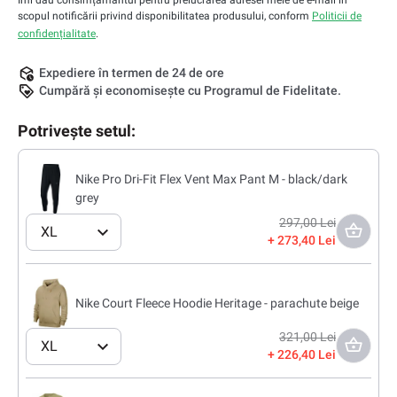
Îmi dau consimțământul pentru prelucrarea adresei mele de e-mail în
scopul notificării privind disponibilitatea produsului, conform
Politicii de
confidențialitate
.
Expediere în termen de 24 de ore
Cumpără și economisește cu Programul de Fidelitate.
Potrivește setul:
Nike Pro Dri-Fit Flex Vent Max Pant M - black/dark
grey
297,00 Lei
XL
273,40 Lei
Nike Court Fleece Hoodie Heritage - parachute beige
321,00 Lei
XL
226,40 Lei