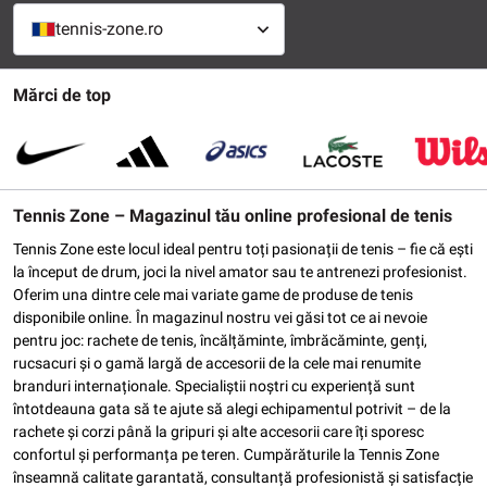
tennis-zone.ro
Mărci de top
Tennis Zone – Magazinul tău online profesional de tenis
Tennis Zone este locul ideal pentru toți pasionații de tenis – fie că ești
la început de drum, joci la nivel amator sau te antrenezi profesionist.
Oferim una dintre cele mai variate game de produse de tenis
disponibile online. În magazinul nostru vei găsi tot ce ai nevoie
pentru joc: rachete de tenis, încălțăminte, îmbrăcăminte, genți,
rucsacuri și o gamă largă de accesorii de la cele mai renumite
branduri internaționale. Specialiștii noștri cu experiență sunt
întotdeauna gata să te ajute să alegi echipamentul potrivit – de la
rachete și corzi până la gripuri și alte accesorii care îți sporesc
confortul și performanța pe teren. Cumpărăturile la Tennis Zone
înseamnă calitate garantată, consultanță profesionistă și satisfacție