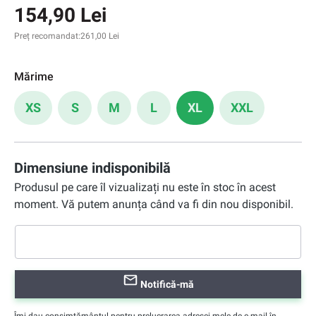
154,90 Lei
Preț recomandat:
261,00 Lei
Mărime
XS
S
M
L
XL
XXL
Dimensiune indisponibilă
Produsul pe care îl vizualizați nu este în stoc în acest
moment. Vă putem anunța când va fi din nou disponibil.
Notifică-mă