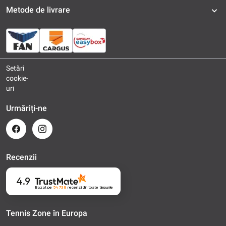
Metode de livrare
Setări
cookie-
uri
Urmăriți-ne
Recenzii
4.9
Bazat pe
54 738
recenzii
din toate timpurile
Tennis Zone în Europa