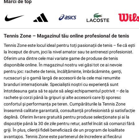
Mărci de top
Tennis Zone – Magazinul tău online profesional de tenis
Tennis Zone este locul ideal pentru toți pasionații de tenis – fie că ești
la început de drum, joci la nivel amator sau te antrenezi profesionist.
Oferim una dintre cele mai variate game de produse de tenis
disponibile online. În magazinul nostru vei găsi tot ce ai nevoie
pentru joc: rachete de tenis, încălțăminte, îmbrăcăminte, genți,
rucsacuri și o gamă largă de accesorii de la cele mai renumite
branduri internaționale. Specialiștii noștri cu experiență sunt
întotdeauna gata să te ajute să alegi echipamentul potrivit – de la
rachete și corzi până la gripuri și alte accesorii care îți sporesc
confortul și performanța pe teren. Cumpărăturile la Tennis Zone
înseamnă calitate garantată, consultanță profesionistă și satisfacție
deplină. Oferim livrare gratuită pentru produse selecționate și ai la
dispoziție până la 30 de zile pentru retur, astfel încât să comanzi fără
griji. În plus, clienții fideli beneficiază de un program de loialitate
avantajos. Tennis Zone este partenerul de încredere al fiecărui