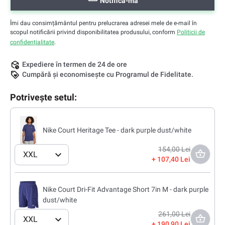
Notifică-mă
Îmi dau consimțământul pentru prelucrarea adresei mele de e-mail în
scopul notificării privind disponibilitatea produsului, conform
Politicii de
confidențialitate
.
Expediere în termen de 24 de ore
Cumpără și economisește cu Programul de Fidelitate.
Potrivește setul:
Nike Court Heritage Tee - dark purple dust/white
154,00 Lei
XXL
107,40 Lei
Nike Court Dri-Fit Advantage Short 7in M - dark purple
dust/white
261,00 Lei
XXL
190,90 Lei