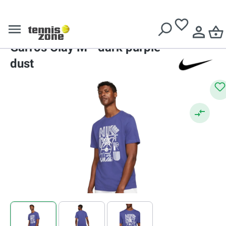
Livrare gratuită pentru comenzi de peste
639 Lei
Roland Garros Collections
Nike Court Dri-Fit Tee Roland
Garros Clay M - dark purple
dust