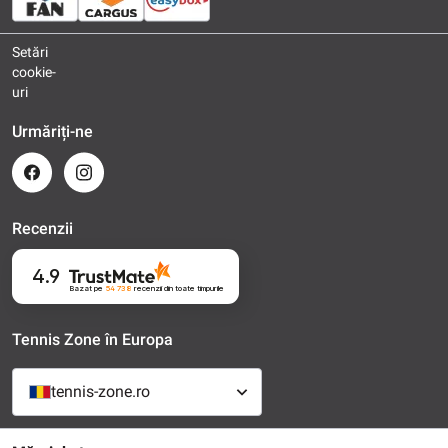
Setări
cookie-
uri
Urmăriți-ne
Recenzii
4.9
Bazat pe
54 738
recenzii
din toate timpurile
Tennis Zone în Europa
tennis-zone.ro