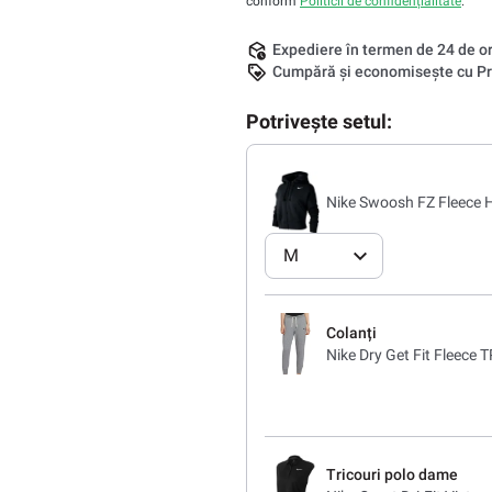
conform
Politicii de confidențialitate
.
Expediere în termen de 24 de o
Cumpără și economisește cu Pr
Potrivește setul:
Nike Swoosh FZ Fleece H
M
Colanți
Nike Dry Get Fit Fleece 
Tricouri polo dame