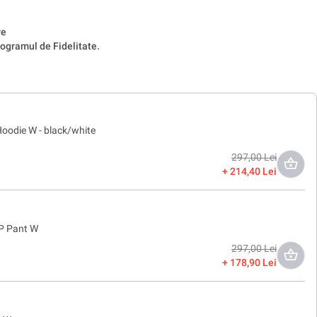
re
ogramul de Fidelitate.
oodie W - black/white
297,00 Lei
214,40 Lei
TP Pant W
297,00 Lei
178,90 Lei