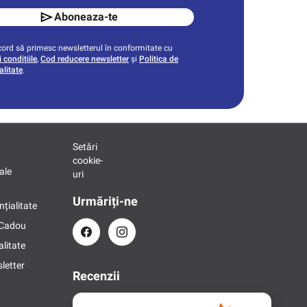
Aboneaza-te
ord să primesc newsletterul în conformitate cu
 condițiile
,
Cod reducere newsletter
și
Politica de
alitate
.
Setări
cookie-
ale
uri
Urmăriți-ne
nțialitate
 Cadou
alitate
letter
Recenzii