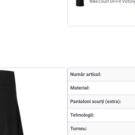
Nike Court Dri-Fit Victor
Număr articol:
Material:
Pantaloni scurți (extra):
Tehnologii:
Turneu: