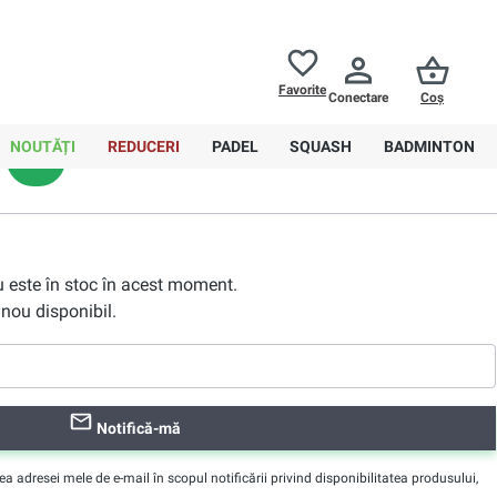
Returnări până la
30 de zile
Ajutor
Favorite
Conectare
Coș
0,00 RON
NOUTĂȚI
REDUCERI
PADEL
SQUASH
BADMINTON
XL
nu este în stoc în acest moment.
nou disponibil.
Notifică-mă
adresei mele de e-mail în scopul notificării privind disponibilitatea produsului,