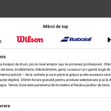
Mărci de top
nis
ti la început de drum, joci la nivel amator sau te antrenezi profesionist. O
e de tenis, încălțăminte, îmbrăcăminte, genți, rucsacuri și o gamă largă de 
ntul potrivit – de la rachete și corzi până la gripuri și alte accesorii car
ție deplină. Oferim livrare gratuită pentru produse selecționate și ai la di
vantajos. Tennis Zone este partenerul de încredere al fiecărui jucător de te
vrare