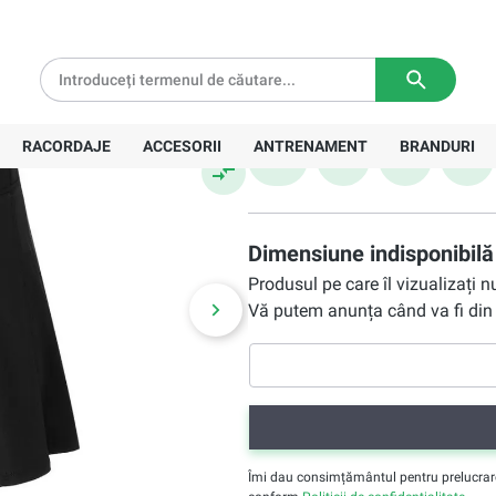
kirt W -
166,90 Lei
tă pentru comenzi de peste
639 Lei
Livrare in
3-5 zile lucratoare
Preț recomandat:
237,00 Lei
Mărime
RACORDAJE
ACCESORII
ANTRENAMENT
BRANDURI
XS
S
M
L
Dimensiune indisponibilă
Produsul pe care îl vizualizați 
Vă putem anunța când va fi din 
Îmi dau consimțământul pentru prelucrarea 