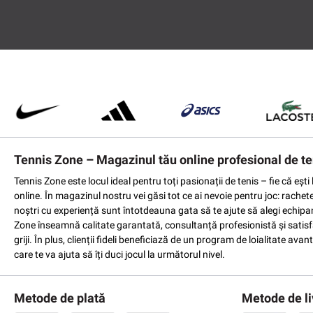
Tennis Zone – Magazinul tău online profesional de te
Tennis Zone este locul ideal pentru toți pasionații de tenis – fie că eș
online. În magazinul nostru vei găsi tot ce ai nevoie pentru joc: rachet
noștri cu experiență sunt întotdeauna gata să te ajute să alegi echipame
Zone înseamnă calitate garantată, consultanță profesionistă și satisfac
griji. În plus, clienții fideli beneficiază de un program de loialitate a
care te va ajuta să îți duci jocul la următorul nivel.
Metode de plată
Metode de li