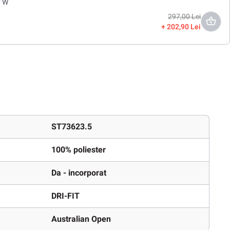
y W
297,00 Lei
202,90 Lei
ST73623.5
100% poliester
Da - incorporat
DRI-FIT
Australian Open