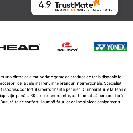
4.9
Bazat pe
54 638
recenzii
din toate timpurile
ferim una dintre cele mai variate game de produse de tenis disponibile
accesorii de la cele mai renumite branduri internaționale. Specialiștii
e îți sporesc confortul și performanța pe teren. Cumpărăturile la Tennis
spoziție până la 30 de zile pentru retur, astfel încât să comanzi fără
nis. Bucură-te de confortul cumpărăturilor online și alege echipamentul