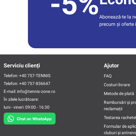
-5%
Abonează-te la new
precum și oferte 
Serviciu clienți
Ajutor
Telefon:
+40 757-TENNIS
FAQ
Telefon:
+40 757-836647
Costuri livrare
E-mail:
info@tennis-zone.ro
Metode de plată
În zilele lucrătoare:
Rambursări și pr
luni - vineri: 09:00 - 16:30
reclamații
Testarea rachetel
Formular de apli
cluburi și antreno