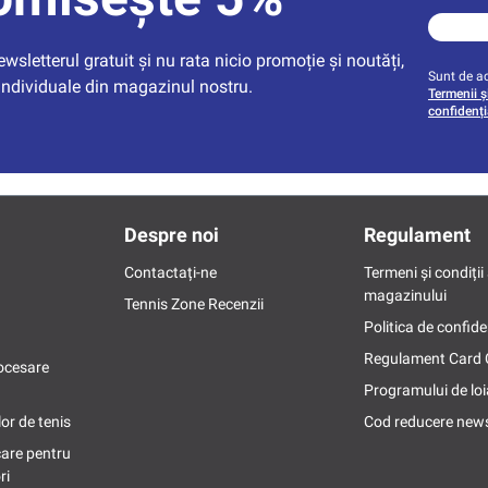
sletterul gratuit și nu rata nicio promoție și noutăți, 
Sunt de ac
individuale din magazinul nostru.
Termenii și
confidenți
Despre noi
Regulament
Contactați-ne
Termeni și condiții 
magazinului
Tennis Zone Recenzii
Politica de confide
Regulament Card
ocesare
Programului de loi
or de tenis
Cod reducere news
care pentru
ri