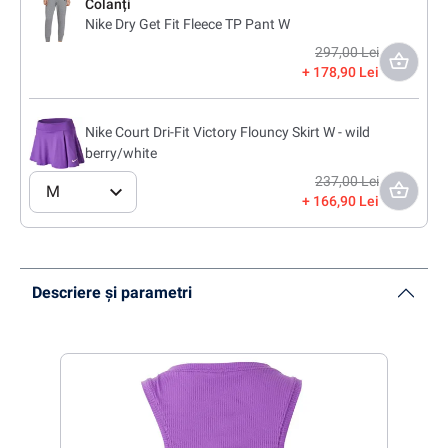
Colanți
Nike Dry Get Fit Fleece TP Pant W
297,00 Lei
178,90 Lei
Nike Court Dri-Fit Victory Flouncy Skirt W - wild
berry/white
237,00 Lei
M
166,90 Lei
Descriere și parametri