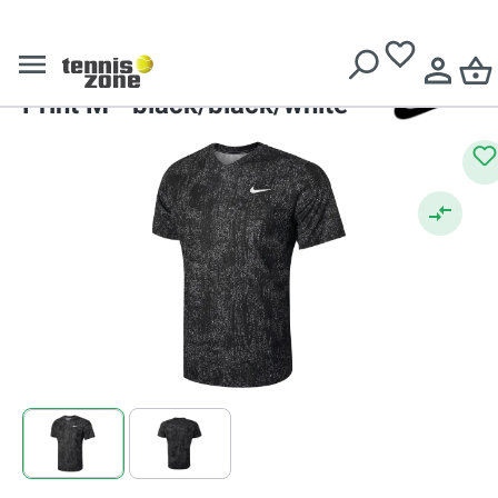
Livrare gratuită pentru comenzi de peste
639 Lei
Roland Garros Collections
Nike Court Dry Victory Top
Print M - black/black/white