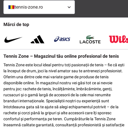
tennis-zone.ro
Mărci de top
Tennis Zone – Magazinul tău online profesional de tenis
Tennis Zone este locul ideal pentru toți pasionații de tenis – fie că ești
la început de drum, joci la nivel amator sau te antrenezi profesionist.
Oferim una dintre cele mai variate game de produse de tenis
disponibile online. În magazinul nostru vei găsi tot ce ai nevoie
pentru joc: rachete de tenis, încălțăminte, îmbrăcăminte, genți,
rucsacuri și o gamă largă de accesorii de la cele mai renumite
branduri internaționale. Specialiștii noștri cu experiență sunt
întotdeauna gata să te ajute să alegi echipamentul potrivit – de la
rachete și corzi până la gripuri și alte accesorii care îți sporesc
confortul și performanța pe teren. Cumpărăturile la Tennis Zone
înseamnă calitate garantată, consultanță profesionistă și satisfacție