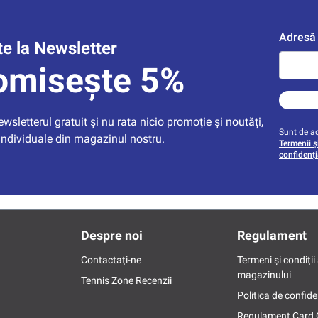
Adresă 
e la Newsletter
omisește 5%
sletterul gratuit și nu rata nicio promoție și noutăți, 
Sunt de ac
individuale din magazinul nostru.
Termenii și
confidenți
Despre noi
Regulament
Contactați-ne
Termeni și condiții 
magazinului
Tennis Zone Recenzii
Politica de confide
Regulament Card