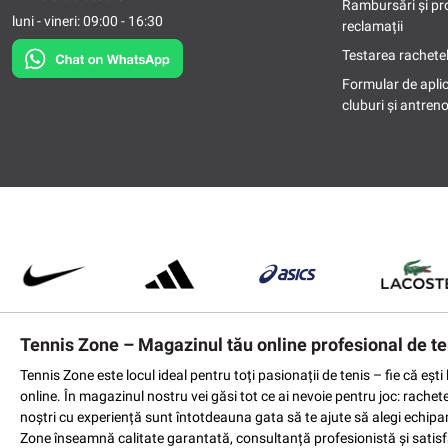
Rambursări și pr
luni - vineri: 09:00 - 16:30
reclamații
Testarea rachetel
Formular de apli
cluburi și antreno
Tennis Zone – Magazinul tău online profesional de te
Tennis Zone este locul ideal pentru toți pasionații de tenis – fie că eș
online. În magazinul nostru vei găsi tot ce ai nevoie pentru joc: rachet
noștri cu experiență sunt întotdeauna gata să te ajute să alegi echipame
Zone înseamnă calitate garantată, consultanță profesionistă și satisfac