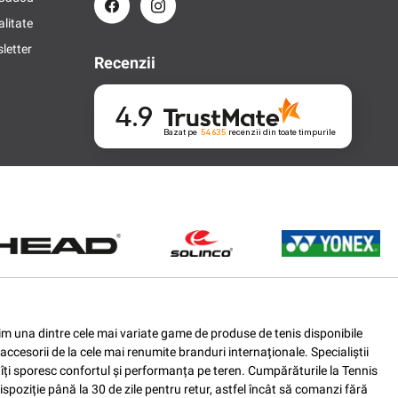
alitate
letter
Recenzii
4.9
Bazat pe
54 635
recenzii
din toate timpurile
ferim una dintre cele mai variate game de produse de tenis disponibile
accesorii de la cele mai renumite branduri internaționale. Specialiștii
e îți sporesc confortul și performanța pe teren. Cumpărăturile la Tennis
spoziție până la 30 de zile pentru retur, astfel încât să comanzi fără