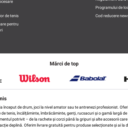
ocesare
Programului de loi
or de tenis
Cod reducere news
care pentru
ri
Mărci de top
nis
ti la început de drum, joci la nivel amator sau te antrenezi profesionist. O
e de tenis, încălțăminte, îmbrăcăminte, genți, rucsacuri și o gamă largă de 
ntul potrivit – de la rachete și corzi până la gripuri și alte accesorii car
ție deplină. Oferim livrare gratuită pentru produse selecționate și ai la di