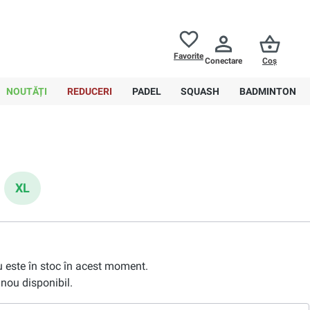
Returnări până la
30 de zile
Ajutor
Favorite
Conectare
Coș
0,00 RON
NOUTĂȚI
REDUCERI
PADEL
SQUASH
BADMINTON
XL
nu este în stoc în acest moment.
nou disponibil.