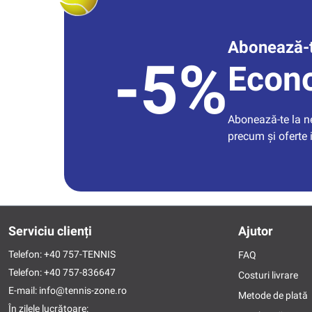
Abonează-t
-5%
Econ
Abonează-te la new
precum și oferte 
Serviciu clienți
Ajutor
Telefon:
+40 757-TENNIS
FAQ
Telefon:
+40 757-836647
Costuri livrare
E-mail:
info@tennis-zone.ro
Metode de plată
În zilele lucrătoare: