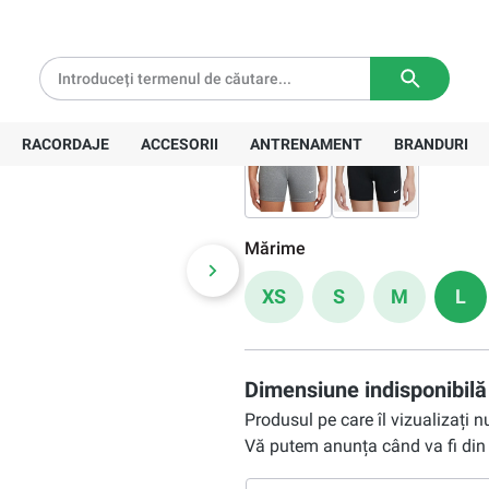
white
106,40 Lei
tă pentru comenzi de peste
639 Lei
Livrare in
3-5 zile lucratoare
Preț recomandat:
118,00 Lei
Variantă:
RACORDAJE
ACCESORII
ANTRENAMENT
BRANDURI
Mărime
XS
S
M
L
Dimensiune indisponibilă
Produsul pe care îl vizualizați 
Vă putem anunța când va fi din 