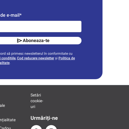
de e-mail*
Aboneaza-te
ord să primesc newsletterul în conformitate cu
 condițiile
,
Cod reducere newsletter
și
Politica de
alitate
.
Setări
cookie-
ale
uri
Urmăriți-ne
nțialitate
 Cadou