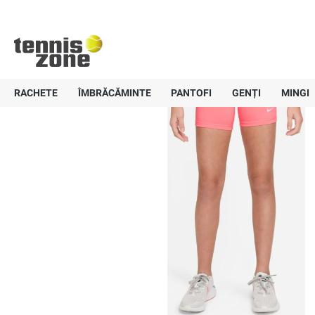
Nike Pro 3in Shorts - sunset pulse/
+40 757-836647
Livrare gratui
RACHETE
ÎMBRĂCĂMINTE
PANTOFI
GENȚI
MINGI