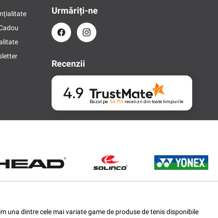
Urmăriți-ne
nțialitate
 Cadou
alitate
letter
Recenzii
4.9
Bazat pe
54 713
recenzii
din toate timpurile
ferim una dintre cele mai variate game de produse de tenis disponibile