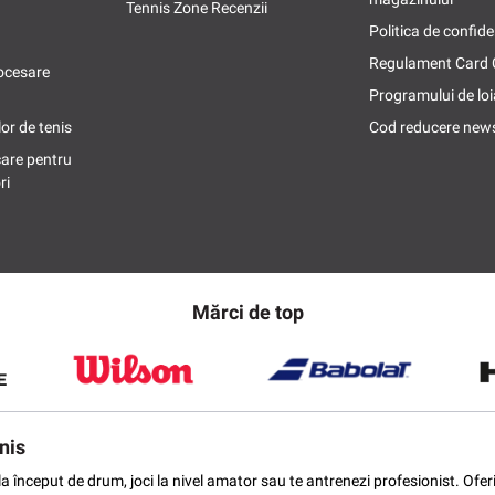
Tennis Zone Recenzii
Politica de confide
Regulament Card
ocesare
Programului de loi
or de tenis
Cod reducere news
care pentru
ri
Mărci de top
nis
ti la început de drum, joci la nivel amator sau te antrenezi profesionist. O