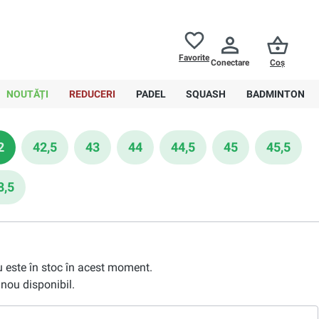
Returnări până la
30 de zile
Ajutor
Favorite
Conectare
Coș
0,00 RON
NOUTĂȚI
REDUCERI
PADEL
SQUASH
BADMINTON
2
42,5
43
44
44,5
45
45,5
8,5
nu este în stoc în acest moment.
nou disponibil.