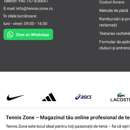
Telefon:
+40 757-836647
Costuri livrare
E-mail:
info@tennis-zone.ro
Metode de plată
În zilele lucrătoare:
Rambursări și pr
luni - vineri: 09:00 - 16:30
reclamații
Testarea rachetel
Formular de apli
cluburi și antreno
Tennis Zone – Magazinul tău online profesional de te
Tennis Zone este locul ideal pentru toți pasionații de tenis – fie că eș