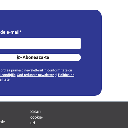
de e-mail*
Aboneaza-te
ord să primesc newsletterul în conformitate cu
 condițiile
,
Cod reducere newsletter
și
Politica de
alitate
.
Setări
cookie-
ale
uri