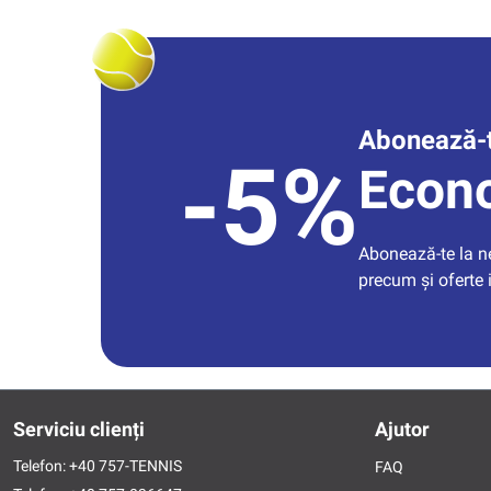
Abonează-t
-5%
Econ
Abonează-te la new
precum și oferte 
Serviciu clienți
Ajutor
Telefon:
+40 757-TENNIS
FAQ