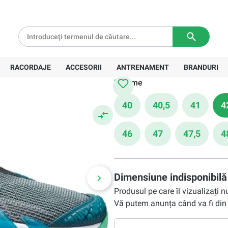
tă pentru comenzi de peste
639 Lei
Livrare in
3-5 zile lucratoare
667,90 Lei
Preț recomandat:
953,00 Lei
RACORDAJE
ACCESORII
ANTRENAMENT
BRANDURI
Mărime
40
40,5
41
4
46
47
47,5
4
Dimensiune indisponibilă
Produsul pe care îl vizualizați 
Vă putem anunța când va fi din 