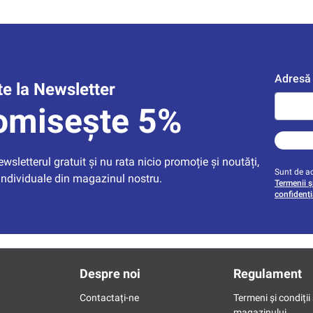
Adresă 
e la Newsletter
omisește 5%
sletterul gratuit și nu rata nicio promoție și noutăți, 
Sunt de ac
individuale din magazinul nostru.
Termenii și
confidenți
Despre noi
Regulament
Contactați-ne
Termeni și condiții 
magazinului