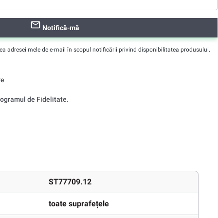
Notifică-mă
adresei mele de e-mail în scopul notificării privind disponibilitatea produsului,
re
ogramul de Fidelitate.
ST77709.12
toate suprafețele