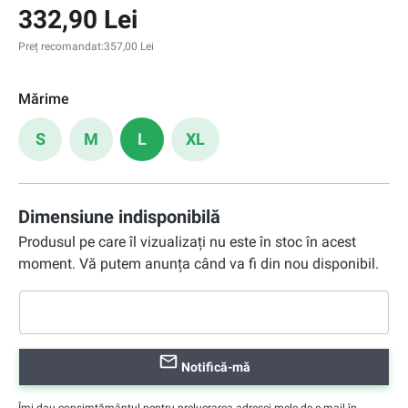
332,90 Lei
Preț recomandat:
357,00 Lei
Mărime
S
M
L
XL
Dimensiune indisponibilă
Produsul pe care îl vizualizați nu este în stoc în acest
moment. Vă putem anunța când va fi din nou disponibil.
Notifică-mă