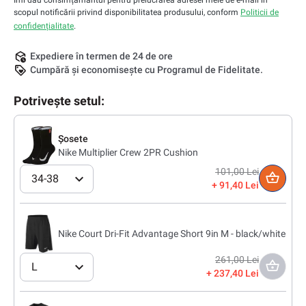
Îmi dau consimțământul pentru prelucrarea adresei mele de e-mail în
scopul notificării privind disponibilitatea produsului, conform
Politicii de
confidențialitate
.
Expediere în termen de 24 de ore
Cumpără și economisește cu Programul de Fidelitate.
Potrivește setul:
Șosete
Nike Multiplier Crew 2PR Cushion
101,00 Lei
34-38
91,40 Lei
Nike Court Dri-Fit Advantage Short 9in M - black/white
261,00 Lei
L
237,40 Lei