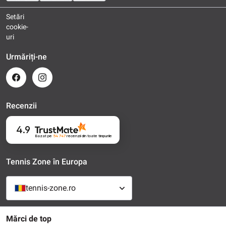
Setări
cookie-
uri
Urmăriți-ne
Recenzii
4.9
Bazat pe
54 747
recenzii
din toate timpurile
Tennis Zone în Europa
tennis-zone.ro
Mărci de top