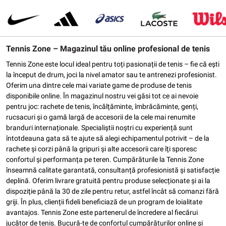
Tennis Zone – Magazinul tău online profesional de tenis
Tennis Zone este locul ideal pentru toți pasionații de tenis – fie că ești
la început de drum, joci la nivel amator sau te antrenezi profesionist.
Oferim una dintre cele mai variate game de produse de tenis
disponibile online. În magazinul nostru vei găsi tot ce ai nevoie
pentru joc: rachete de tenis, încălțăminte, îmbrăcăminte, genți,
rucsacuri și o gamă largă de accesorii de la cele mai renumite
branduri internaționale. Specialiștii noștri cu experiență sunt
întotdeauna gata să te ajute să alegi echipamentul potrivit – de la
rachete și corzi până la gripuri și alte accesorii care îți sporesc
confortul și performanța pe teren. Cumpărăturile la Tennis Zone
înseamnă calitate garantată, consultanță profesionistă și satisfacție
deplină. Oferim livrare gratuită pentru produse selecționate și ai la
dispoziție până la 30 de zile pentru retur, astfel încât să comanzi fără
griji. În plus, clienții fideli beneficiază de un program de loialitate
avantajos. Tennis Zone este partenerul de încredere al fiecărui
jucător de tenis. Bucură-te de confortul cumpărăturilor online și