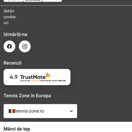
Setări
cookie-
uri
Urmăriți-ne
Recenzii
4.9
Bazat pe
54 738
recenzii
din toate timpurile
Tennis Zone în Europa
tennis-zone.ro
Mărci de top