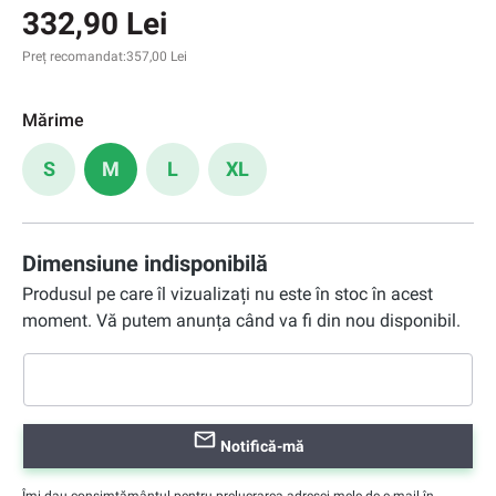
332,90 Lei
Preț recomandat:
357,00 Lei
Mărime
S
M
L
XL
Dimensiune indisponibilă
Produsul pe care îl vizualizați nu este în stoc în acest
moment. Vă putem anunța când va fi din nou disponibil.
Notifică-mă