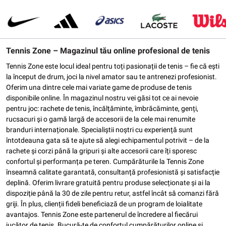
Tennis Zone – Magazinul tău online profesional de tenis
Tennis Zone este locul ideal pentru toți pasionații de tenis – fie că ești
la început de drum, joci la nivel amator sau te antrenezi profesionist.
Oferim una dintre cele mai variate game de produse de tenis
disponibile online. În magazinul nostru vei găsi tot ce ai nevoie
pentru joc: rachete de tenis, încălțăminte, îmbrăcăminte, genți,
rucsacuri și o gamă largă de accesorii de la cele mai renumite
branduri internaționale. Specialiștii noștri cu experiență sunt
întotdeauna gata să te ajute să alegi echipamentul potrivit – de la
rachete și corzi până la gripuri și alte accesorii care îți sporesc
confortul și performanța pe teren. Cumpărăturile la Tennis Zone
înseamnă calitate garantată, consultanță profesionistă și satisfacție
deplină. Oferim livrare gratuită pentru produse selecționate și ai la
dispoziție până la 30 de zile pentru retur, astfel încât să comanzi fără
griji. În plus, clienții fideli beneficiază de un program de loialitate
avantajos. Tennis Zone este partenerul de încredere al fiecărui
jucător de tenis. Bucură-te de confortul cumpărăturilor online și