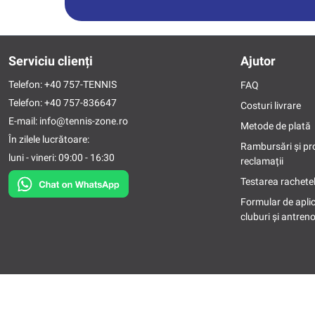
Serviciu clienți
Ajutor
Telefon:
+40 757-TENNIS
FAQ
Telefon:
+40 757-836647
Costuri livrare
E-mail:
info@tennis-zone.ro
Metode de plată
În zilele lucrătoare:
Rambursări și pr
luni - vineri: 09:00 - 16:30
reclamații
Testarea rachetel
Formular de apli
cluburi și antreno