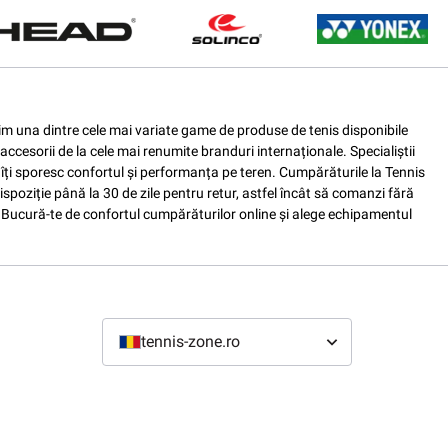
ferim una dintre cele mai variate game de produse de tenis disponibile
accesorii de la cele mai renumite branduri internaționale. Specialiștii
e îți sporesc confortul și performanța pe teren. Cumpărăturile la Tennis
spoziție până la 30 de zile pentru retur, astfel încât să comanzi fără
nis. Bucură-te de confortul cumpărăturilor online și alege echipamentul
tennis-zone.ro