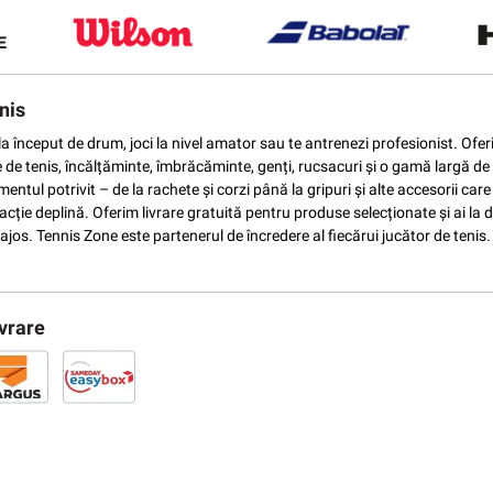
nis
ti la început de drum, joci la nivel amator sau te antrenezi profesionist. O
e de tenis, încălțăminte, îmbrăcăminte, genți, rucsacuri și o gamă largă de 
ntul potrivit – de la rachete și corzi până la gripuri și alte accesorii car
ție deplină. Oferim livrare gratuită pentru produse selecționate și ai la di
vantajos. Tennis Zone este partenerul de încredere al fiecărui jucător de te
vrare