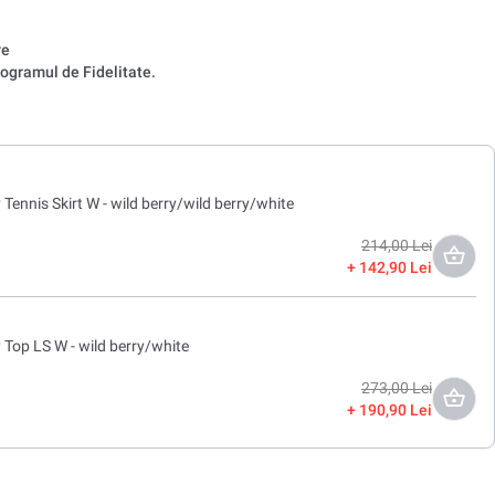
re
ogramul de Fidelitate.
y Tennis Skirt W - wild berry/wild berry/white
214,00 Lei
142,90 Lei
y Top LS W - wild berry/white
273,00 Lei
190,90 Lei