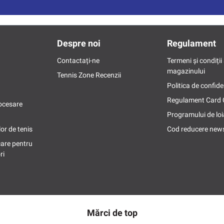
Despre noi
Regulament
Contactați-ne
Termeni și condiții 
magazinului
Tennis Zone Recenzii
Politica de confide
Regulament Card
ocesare
Programului de loi
or de tenis
Cod reducere news
care pentru
ri
Mărci de top