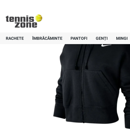
Nike Swoosh FZ Fleece Hoodie W - 
+40 757-836647
Livrare gratui
RACHETE
ÎMBRĂCĂMINTE
PANTOFI
GENȚI
MINGI