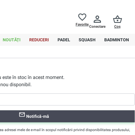
Returnări până la
30 de zile
Ajutor
Favorite
Conectare
Coș
0,00 RON
NOUTĂȚI
REDUCERI
PADEL
SQUASH
BADMINTON
nu este în stoc în acest moment.
nou disponibil.
Notifică-mă
adresei mele de e-mail în scopul notificării privind disponibilitatea produsului,