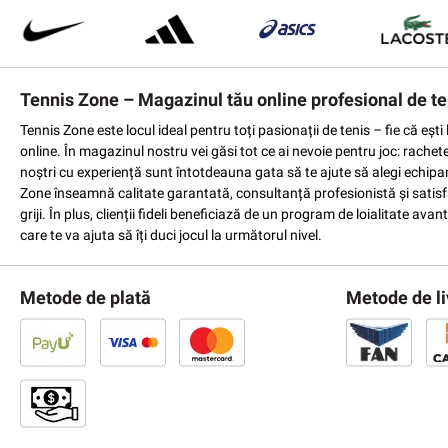
Tennis Zone – Magazinul tău online profesional de te
Tennis Zone este locul ideal pentru toți pasionații de tenis – fie că eș
online. În magazinul nostru vei găsi tot ce ai nevoie pentru joc: rachet
noștri cu experiență sunt întotdeauna gata să te ajute să alegi echipame
Zone înseamnă calitate garantată, consultanță profesionistă și satisfac
griji. În plus, clienții fideli beneficiază de un program de loialitate a
care te va ajuta să îți duci jocul la următorul nivel.
Metode de plată
Metode de li