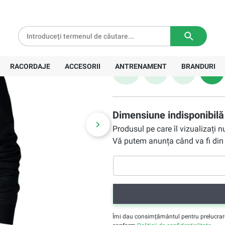
black/white
214,40 Lei
tă pentru comenzi de peste
639 Lei
Livrare in
3-5 zile lucratoare
Preț recomandat:
297,00 Lei
Mărime
RACORDAJE
ACCESORII
ANTRENAMENT
BRANDURI
XS
S
M
L
Dimensiune indisponibilă
Produsul pe care îl vizualizați 
Vă putem anunța când va fi din 
Îmi dau consimțământul pentru prelucrarea 