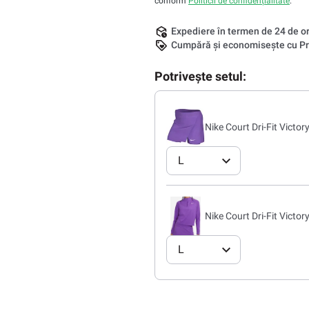
conform
Politicii de confidențialitate
.
Expediere în termen de 24 de o
Cumpără și economisește cu Pr
Potrivește setul:
Nike Court Dri-Fit Victor
L
Nike Court Dri-Fit Victor
L