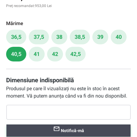
Preț recomandat:
953,00 Lei
Mărime
36,5
37,5
38
38,5
39
40
40,5
41
42
42,5
Dimensiune indisponibilă
Produsul pe care îl vizualizați nu este în stoc în acest
moment. Vă putem anunța când va fi din nou disponibil.
Notifică-mă