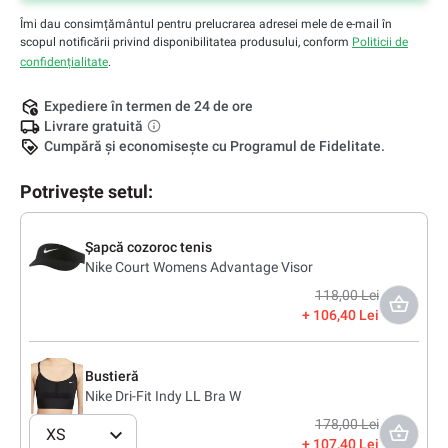
Îmi dau consimțământul pentru prelucrarea adresei mele de e-mail în
scopul notificării privind disponibilitatea produsului, conform
Politicii de
confidențialitate
.
Expediere în termen de 24 de ore
Livrare gratuită
Cumpără și economisește cu Programul de Fidelitate.
Potrivește setul:
Șapcă cozoroc tenis
Nike Court Womens Advantage Visor
118,00 Lei
106,40 Lei
Bustieră
Nike Dri-Fit Indy LL Bra W
178,00 Lei
XS
107,40 Lei