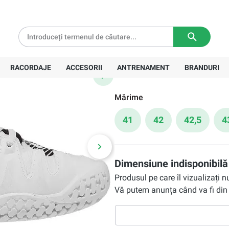
tă pentru comenzi de peste
639 Lei
Livrare in
3-5 zile lucratoare
500,90 Lei
RACORDAJE
ACCESORII
ANTRENAMENT
BRANDURI
Preț recomandat:
715,00 Lei
Mărime
41
42
42,5
4
Dimensiune indisponibilă
Produsul pe care îl vizualizați 
Vă putem anunța când va fi din 