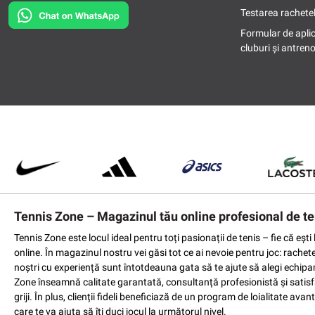
Testarea rachetel
Formular de apli
cluburi și antreno
Tennis Zone – Magazinul tău online profesional de te
Tennis Zone este locul ideal pentru toți pasionații de tenis – fie că eș
online. În magazinul nostru vei găsi tot ce ai nevoie pentru joc: rachet
noștri cu experiență sunt întotdeauna gata să te ajute să alegi echipame
Zone înseamnă calitate garantată, consultanță profesionistă și satisfac
griji. În plus, clienții fideli beneficiază de un program de loialitate a
care te va ajuta să îți duci jocul la următorul nivel.