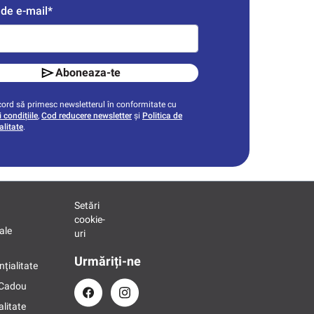
de e-mail*
Aboneaza-te
ord să primesc newsletterul în conformitate cu
 condițiile
,
Cod reducere newsletter
și
Politica de
alitate
.
Setări
cookie-
ale
uri
Urmăriți-ne
nțialitate
 Cadou
alitate