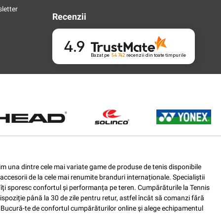
letter
Recenzii
4.9
Bazat pe
54 742
recenzii
din toate timpurile
ferim una dintre cele mai variate game de produse de tenis disponibile
accesorii de la cele mai renumite branduri internaționale. Specialiștii
e îți sporesc confortul și performanța pe teren. Cumpărăturile la Tennis
spoziție până la 30 de zile pentru retur, astfel încât să comanzi fără
nis. Bucură-te de confortul cumpărăturilor online și alege echipamentul