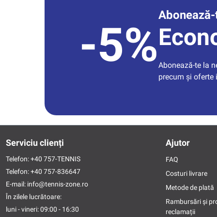
Abonează-t
-5%
Econ
Abonează-te la new
precum și oferte 
Serviciu clienți
Ajutor
Telefon:
+40 757-TENNIS
FAQ
Telefon:
+40 757-836647
Costuri livrare
E-mail:
info@tennis-zone.ro
Metode de plată
În zilele lucrătoare:
Rambursări și pr
luni - vineri: 09:00 - 16:30
reclamații