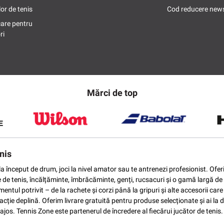
or de tenis
Cod reducere news
care pentru
ri
Mărci de top
nis
ti la început de drum, joci la nivel amator sau te antrenezi profesionist. O
e de tenis, încălțăminte, îmbrăcăminte, genți, rucsacuri și o gamă largă de 
ntul potrivit – de la rachete și corzi până la gripuri și alte accesorii car
ție deplină. Oferim livrare gratuită pentru produse selecționate și ai la di
vantajos. Tennis Zone este partenerul de încredere al fiecărui jucător de te