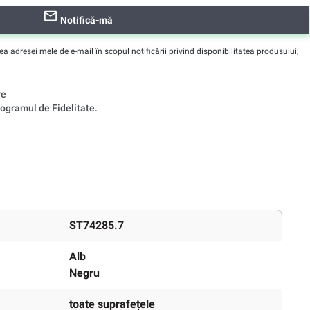
Notifică-mă
adresei mele de e-mail în scopul notificării privind disponibilitatea produsului,
re
ogramul de Fidelitate.
ST74285.7
Alb
Negru
toate suprafețele