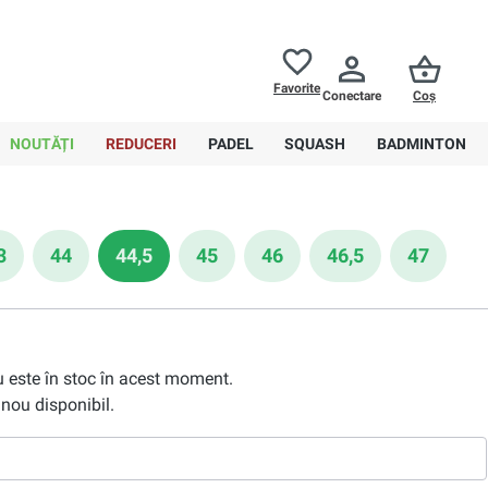
Returnări până la
30 de zile
Ajutor
Favorite
Conectare
Coș
0,00 RON
NOUTĂȚI
REDUCERI
PADEL
SQUASH
BADMINTON
3
44
44,5
45
46
46,5
47
nu este în stoc în acest moment.
nou disponibil.