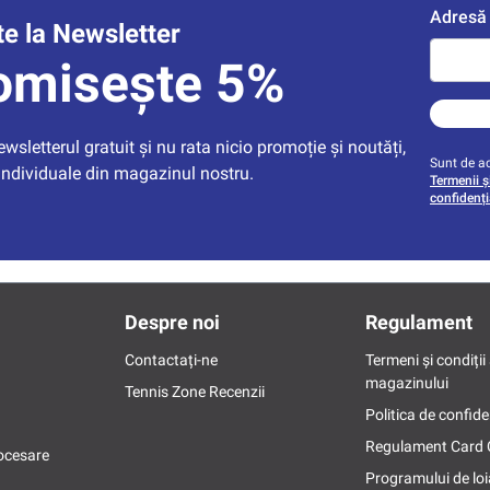
Adresă 
e la Newsletter
omisește 5%
sletterul gratuit și nu rata nicio promoție și noutăți, 
Sunt de ac
individuale din magazinul nostru.
Termenii și
confidenți
Despre noi
Regulament
Contactați-ne
Termeni și condiții 
magazinului
Tennis Zone Recenzii
Politica de confide
Regulament Card
ocesare
Programului de loi