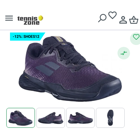
Încălțăminte copii
Livrare gratuită pentru comenzi de peste
639 Lei
Babolat Jet Mach 3 All Court
Junior - black/gold
-12%: SHOES12