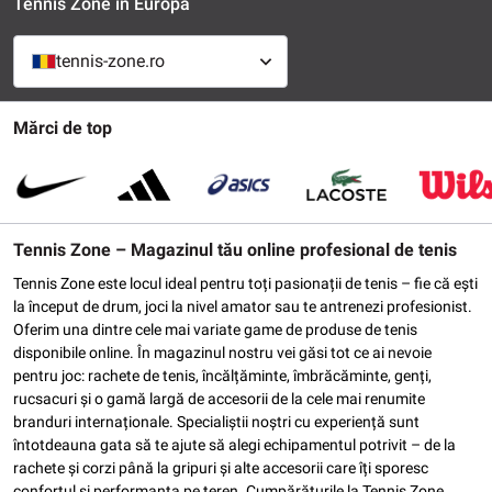
Tennis Zone în Europa
tennis-zone.ro
Mărci de top
Tennis Zone – Magazinul tău online profesional de tenis
Tennis Zone este locul ideal pentru toți pasionații de tenis – fie că ești
la început de drum, joci la nivel amator sau te antrenezi profesionist.
Oferim una dintre cele mai variate game de produse de tenis
disponibile online. În magazinul nostru vei găsi tot ce ai nevoie
pentru joc: rachete de tenis, încălțăminte, îmbrăcăminte, genți,
rucsacuri și o gamă largă de accesorii de la cele mai renumite
branduri internaționale. Specialiștii noștri cu experiență sunt
întotdeauna gata să te ajute să alegi echipamentul potrivit – de la
rachete și corzi până la gripuri și alte accesorii care îți sporesc
confortul și performanța pe teren. Cumpărăturile la Tennis Zone