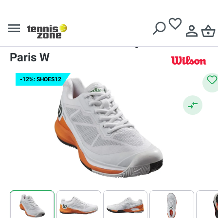
Livrare gratuită pentru comenzi de peste
639 Lei
Roland Garros Collections
Pantofi dame
Wilson Rush Pro 3.5 Clay
Paris W
-12%: SHOES12