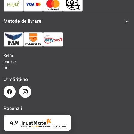
Metode de livrare
Setări
cookie-
uri
Urmăriți-ne
Recenzii
4.9
Bazat pe
54 749
recenzii
din toate timpurile