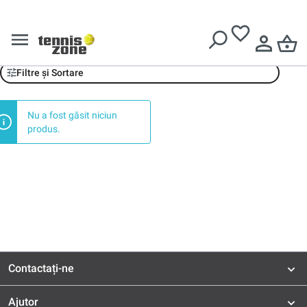
Livrare gratuită pentru comenzi de peste
639 Lei
Carreblanc
Filtre și Sortare
Nu a fost găsit niciun
produs.
Contactați-ne
Ajutor