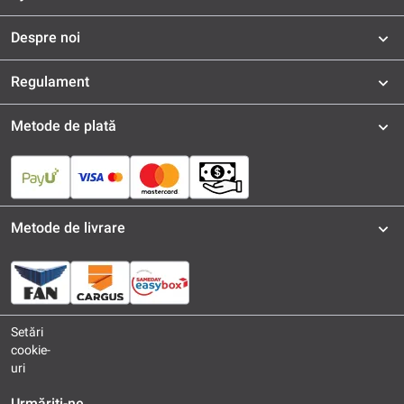
Despre noi
Regulament
Metode de plată
Metode de livrare
Setări
cookie-
uri
Urmăriți-ne